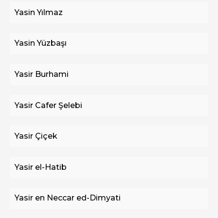
Yasin Yılmaz
Yasin Yüzbaşı
Yasir Burhami
Yasir Cafer Şelebi
Yasir Çiçek
Yasir el-Hatib
Yasir en Neccar ed-Dimyati