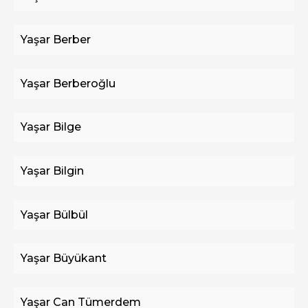
Yaşar Berber
Yaşar Berberoğlu
Yaşar Bilge
Yaşar Bilgin
Yaşar Bülbül
Yaşar Büyükant
Yaşar Can Tümerdem