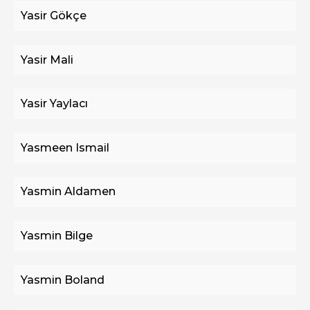
Yasir Gökçe
Yasir Mali
Yasir Yaylacı
Yasmeen Ismail
Yasmin Aldamen
Yasmin Bilge
Yasmin Boland