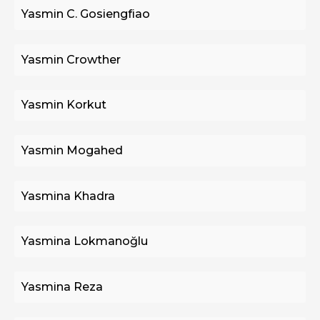
Yasmin C. Gosiengfiao
Yasmin Crowther
Yasmin Korkut
Yasmin Mogahed
Yasmina Khadra
Yasmina Lokmanoğlu
Yasmina Reza