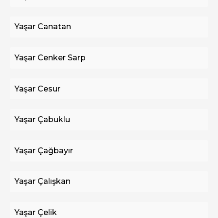
Yaşar Canatan
Yaşar Cenker Sarp
Yaşar Cesur
Yaşar Çabuklu
Yaşar Çağbayır
Yaşar Çalışkan
Yaşar Çelik