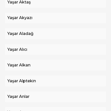
Yaşar Aktaş
Yaşar Akyazı
Yaşar Aladağ
Yaşar Alıcı
Yaşar Alkan
Yaşar Alptekin
Yaşar Anlar