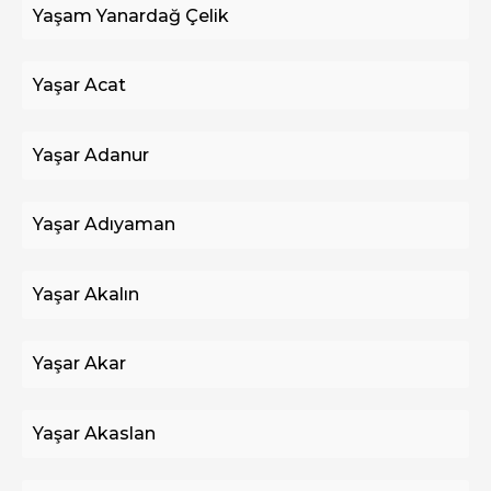
Yaşam Yanardağ Çelik
Yaşar Acat
Yaşar Adanur
Yaşar Adıyaman
Yaşar Akalın
Yaşar Akar
Yaşar Akaslan