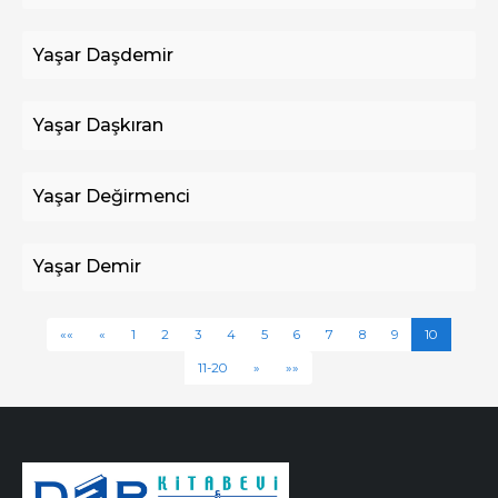
Yaşar Daşdemir
Yaşar Daşkıran
Yaşar Değirmenci
Yaşar Demir
««
«
1
2
3
4
5
6
7
8
9
10
11-20
»
»»