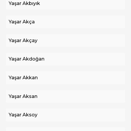
Yaşar Akbıyık
Yaşar Akça
Yaşar Akçay
Yaşar Akdoğan
Yaşar Akkan
Yaşar Aksan
Yaşar Aksoy