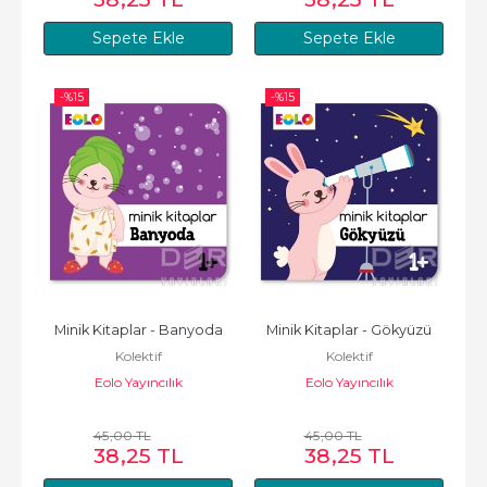
Sepete Ekle
Sepete Ekle
-%
15
-%
15
Minik Kitaplar - Banyoda
Minik Kitaplar - Gökyüzü
Kolektif
Kolektif
Eolo Yayıncılık
Eolo Yayıncılık
45
,00
TL
45
,00
TL
38
,25
TL
38
,25
TL