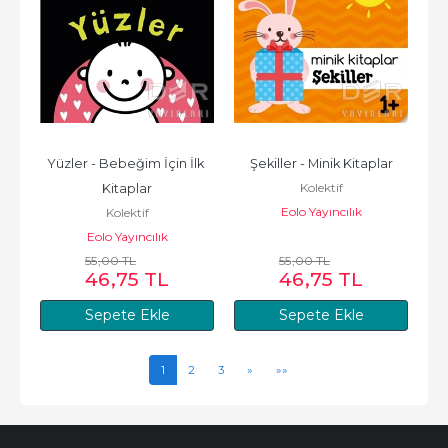
Yüzler - Bebeğim İçin İlk 
Şekiller - Minik Kitaplar
Kolektif
Kitaplar
Eolo Yayıncılık
Kolektif
Eolo Yayıncılık
55
,00
TL
55
,00
TL
46
,75
TL
46
,75
TL
Sepete Ekle
Sepete Ekle
1
2
3
»
»»