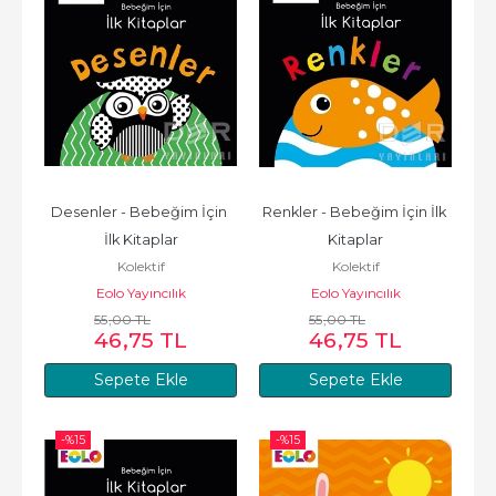
Desenler - Bebeğim İçin 
Renkler - Bebeğim İçin İlk 
İlk Kitaplar
Kitaplar
Kolektif
Kolektif
Eolo Yayıncılık
Eolo Yayıncılık
55
,00
TL
55
,00
TL
46
,75
TL
46
,75
TL
Sepete Ekle
Sepete Ekle
-%
15
-%
15