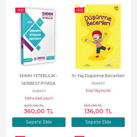
-%
10
-%
15
SMMM YETERLİLİK - 
5+ Yaş Düşünme Becerileri
Kolektif
SERBEST PİYASA 
Eolo Yayıncılık
Kolektif
MEVZUATI
Deha özel yayın
400
,00
TL
160
,00
TL
360
,00
TL
136
,00
TL
Sepete Ekle
Sepete Ekle