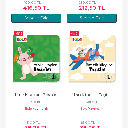
490
,00
TL
250
,00
TL
416
,50
TL
212
,50
TL
Sepete Ekle
Sepete Ekle
-%
15
-%
15
Minik Kitaplar - Besinler
Minik Kitaplar - Taşıtlar
Kolektif
Kolektif
Eolo Yayıncılık
Eolo Yayıncılık
45
,00
TL
45
,00
TL
38
,25
TL
38
,25
TL