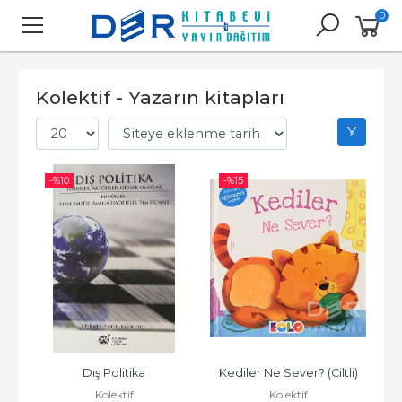
0
Kolektif - Yazarın kitapları
-%
10
-%
15
Dış Politika
Kediler Ne Sever? (Ciltli)
Kolektif
Kolektif