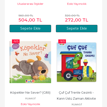
Uluslararası İlişkiler
Eolo Yayıncılık
Kütüphanesi
560
,00
TL
320
,00
TL
504
,00
TL
272
,00
TL
Sepete Ekle
Sepete Ekle
-%
15
-%
15
Köpekler Ne Sever? (Ciltli)
Çuf Çuf Trenle Gezinti - 
Kolektif
Karın Üstü Zaman Aktivite 
Eolo Yayıncılık
Kolektif
Kitabı