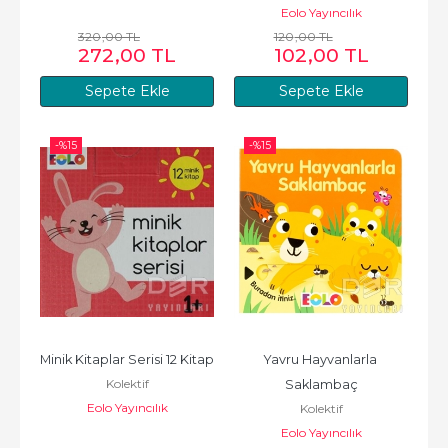
Eolo Yayıncılık
320
,00
TL
120
,00
TL
272
,00
TL
102
,00
TL
Sepete Ekle
Sepete Ekle
-%
15
-%
15
Minik Kitaplar Serisi 12 Kitap
Yavru Hayvanlarla 
Kolektif
Saklambaç
Eolo Yayıncılık
Kolektif
Eolo Yayıncılık