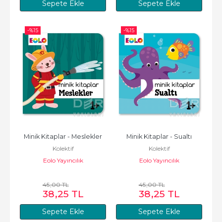
Sepete Ekle
Sepete Ekle
-%
15
-%
15
Minik Kitaplar - Meslekler
Minik Kitaplar - Sualtı
Kolektif
Kolektif
Eolo Yayıncılık
Eolo Yayıncılık
45
,00
TL
45
,00
TL
38
,25
TL
38
,25
TL
Sepete Ekle
Sepete Ekle