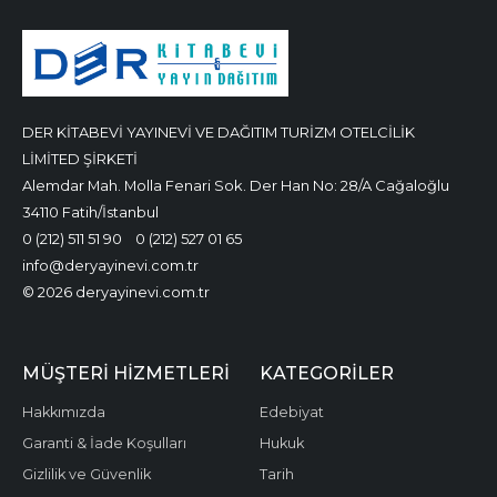
DER KİTABEVİ YAYINEVİ VE DAĞITIM TURİZM OTELCİLİK
LİMİTED ŞİRKETİ
Alemdar Mah. Molla Fenari Sok. Der Han No: 28/A Cağaloğlu
34110 Fatih/İstanbul
0 (212) 511 51 90
0 (212) 527 01 65
info@deryayinevi.com.tr
© 2026 deryayinevi.com.tr
MÜŞTERI HIZMETLERI
KATEGORILER
Hakkımızda
Edebiyat
Garanti & İade Koşulları
Hukuk
Gizlilik ve Güvenlik
Tarih