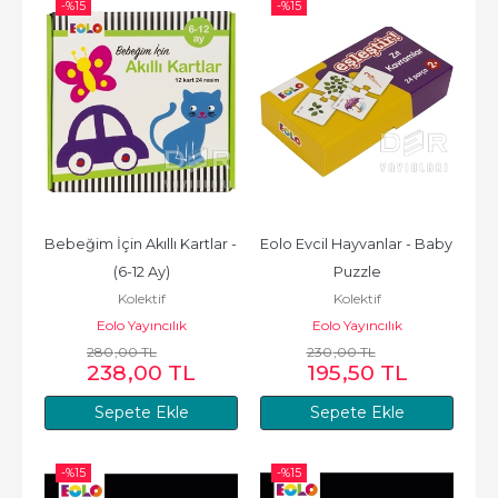
-%
15
-%
15
Bebeğim İçin Akıllı Kartlar - 
Eolo Evcil Hayvanlar - Baby 
(6-12 Ay)
Puzzle
Kolektif
Kolektif
Eolo Yayıncılık
Eolo Yayıncılık
280
,00
TL
230
,00
TL
238
,00
TL
195
,50
TL
Sepete Ekle
Sepete Ekle
-%
15
-%
15