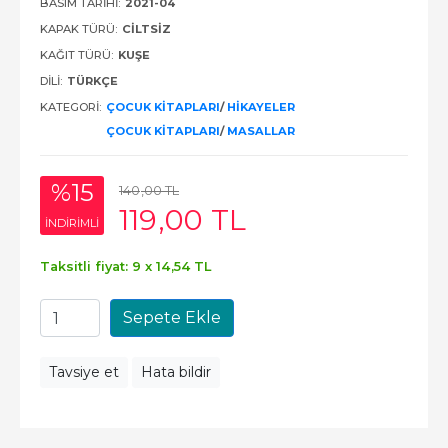
BASIM TARIHI:
2021-04
KAPAK TÜRÜ:
CILTSIZ
KAĞIT TÜRÜ:
KUŞE
DILI:
TÜRKÇE
KATEGORI:
ÇOCUK KITAPLARI
/
HIKAYELER
ÇOCUK KITAPLARI
/
MASALLAR
%15
140
,00
TL
119
,00
TL
INDIRIMLI
Taksitli fiyat: 9 x
14
,54
TL
Sepete Ekle
Tavsiye et
Hata bildir