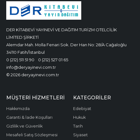
DER KİTABEVİ YAYINEVİ VE DAĞITIM TURİZM OTELCİLİK
LİMİTED ŞİRKETİ
Alemdar Mah. Molla Fenari Sok. Der Han No: 28/A Cağaloğlu
34110 Fatih/İstanbul
0 (212) 511 51 90
0 (212) 527 01 65
info@deryayinevi.com.tr
© 2026 deryayinevi.com.tr
MÜŞTERI HIZMETLERI
KATEGORILER
Hakkımızda
Edebiyat
Garanti & İade Koşulları
Hukuk
Gizlilik ve Güvenlik
Tarih
Mesafeli Satış Sözleşmesi
Siyaset