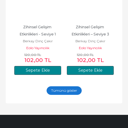
Zihinsel Gelişim 
Zihinsel Gelişim 
Mant
e 2
Etkinlikleri - Seviye 1
Etkinlikleri – Seviye 3
ve 
r
Berkay Dinç Çakır
Berkay Dinç Çakır
Eolo Yayıncılık
Eolo Yayıncılık
120
,00
TL
120
,00
TL
102
,00
TL
102
,00
TL
Sepete Ekle
Sepete Ekle
Tümünü göster