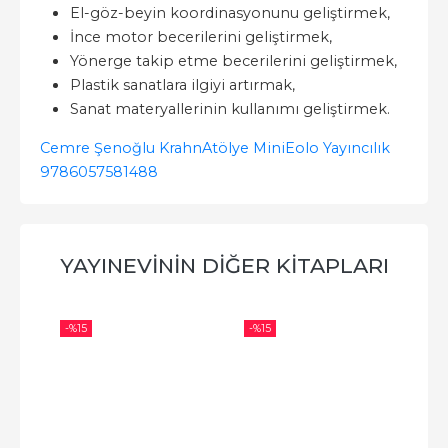
El-göz-beyin koordinasyonunu geliştirmek,
İnce motor becerilerini geliştirmek,
Yönerge takip etme becerilerini geliştirmek,
Plastik sanatlara ilgiyi artırmak,
Sanat materyallerinin kullanımı geliştirmek.
Cemre Şenoğlu Krahn
Atölye Mini
Eolo Yayıncılık
9786057581488
YAYINEVININ DIĞER KITAPLARI
-%
15
-%
15
-%