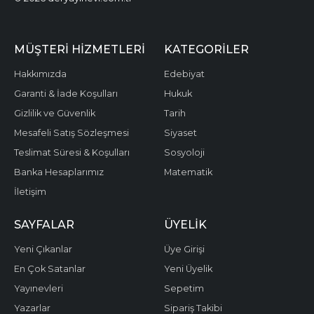
MÜŞTERI HIZMETLERI
KATEGORILER
Hakkımızda
Edebiyat
Garanti & İade Koşulları
Hukuk
Gizlilik ve Güvenlik
Tarih
Mesafeli Satış Sözleşmesi
Siyaset
Teslimat Süresi & Koşulları
Sosyoloji
Banka Hesaplarımız
Matematik
İletişim
SAYFALAR
ÜYELIK
Yeni Çıkanlar
Üye Girişi
En Çok Satanlar
Yeni Üyelik
Yayınevleri
Sepetim
Yazarlar
Sipariş Takibi