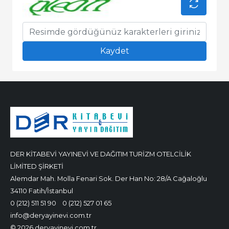
DER KİTABEVİ YAYINEVİ VE DAĞITIM TURİZM OTELCİLİK
LİMİTED ŞİRKETİ
Alemdar Mah. Molla Fenari Sok. Der Han No: 28/A Cağaloğlu
34110 Fatih/İstanbul
0 (212) 511 51 90
0 (212) 527 01 65
info@deryayinevi.com.tr
© 2026 deryayinevi.com.tr