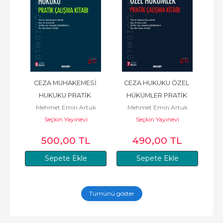
KU
CEZA MUHAKEMESİ 
CEZA HUKUKU ÖZEL 
CE
t
HUKUKU PRATİK 
HÜKÜMLER PRATİK 
H
Mehmet Emin Artuk
Mehmet Emin Artuk
M
ÇALIŞMA KİTABI
ÇALIŞMALAR
Seçkin Yayınevi
Seçkin Yayınevi
500
,00
TL
490
,00
TL
Sepete Ekle
Sepete Ekle
Tümünü göster