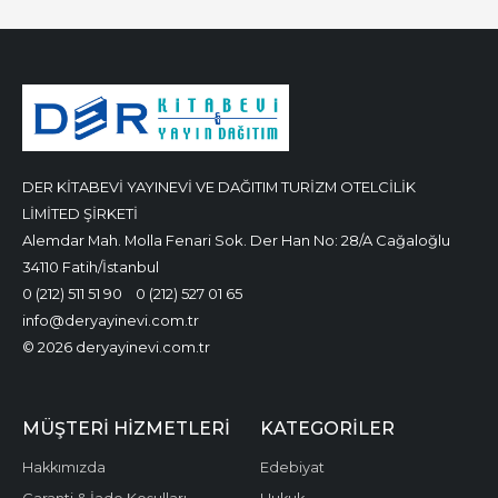
DER KİTABEVİ YAYINEVİ VE DAĞITIM TURİZM OTELCİLİK
LİMİTED ŞİRKETİ
Alemdar Mah. Molla Fenari Sok. Der Han No: 28/A Cağaloğlu
34110 Fatih/İstanbul
0 (212) 511 51 90
0 (212) 527 01 65
info@deryayinevi.com.tr
© 2026 deryayinevi.com.tr
MÜŞTERI HIZMETLERI
KATEGORILER
Hakkımızda
Edebiyat