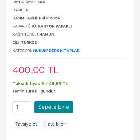
SAYFA SAYISI:
304
BASKI:
6
BASIM TARIHI:
EKİM 2024
KAPAK TÜRÜ:
KARTON KAPAKLI
KAĞIT TÜRÜ:
1.HAMUR
DILI:
TÜRKÇE
KATEGORI:
HUKUK
/
DERS KITAPLARI
400
,00
TL
Taksitli fiyat: 9 x
48
,89
TL
Temin süresi 1 gündür.
Sepete Ekle
Tavsiye et
Hata bildir