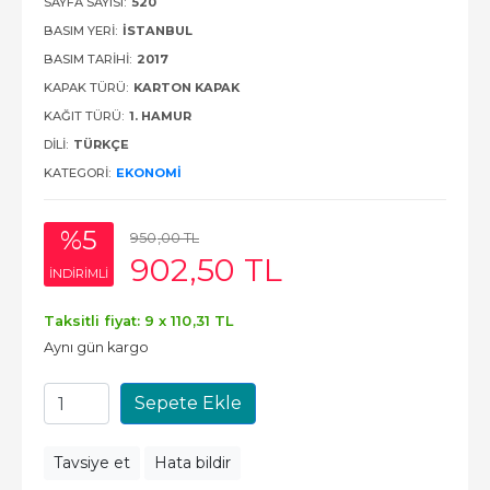
SAYFA SAYISI:
520
BASIM YERI:
İSTANBUL
BASIM TARIHI:
2017
KAPAK TÜRÜ:
KARTON KAPAK
KAĞIT TÜRÜ:
1. HAMUR
DILI:
TÜRKÇE
KATEGORI:
EKONOMI
%5
950
,00
TL
902
,50
TL
INDIRIMLI
Taksitli fiyat: 9 x
110
,31
TL
Aynı gün kargo
Sepete Ekle
Tavsiye et
Hata bildir