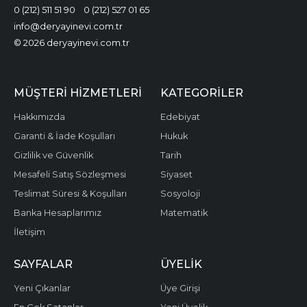
0 (212) 511 51 90
0 (212) 527 01 65
info@deryayinevi.com.tr
© 2026 deryayinevi.com.tr
MÜŞTERI HIZMETLERI
KATEGORILER
Hakkımızda
Edebiyat
Garanti & İade Koşulları
Hukuk
Gizlilik ve Güvenlik
Tarih
Mesafeli Satış Sözleşmesi
Siyaset
Teslimat Süresi & Koşulları
Sosyoloji
Banka Hesaplarımız
Matematik
İletişim
SAYFALAR
ÜYELIK
Yeni Çıkanlar
Üye Girişi