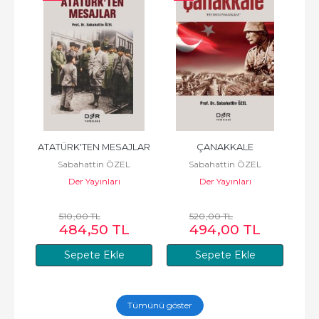
 
ATATÜRK'TEN MESAJLAR
ÇANAKKALE
Sabahattin ÖZEL
Sabahattin ÖZEL
A 
HUK
Der Yayınları
Der Yayınları
510
,00
TL
520
,00
TL
484
,50
TL
494
,00
TL
Sepete Ekle
Sepete Ekle
Tümünü göster