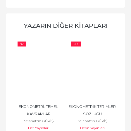
YAZARIN DIĞER KITAPLARI
-%
5
-%
10
-%
ETRİ
EKONOMETRİ: TEMEL 
EKONOMETRİK TERİMLER 
R i
KAVRAMLAR
SÖZLÜĞÜ
Selahattin GÜRİŞ
Selahattin GÜRİŞ
Der Yayınları
Derin Yayınları