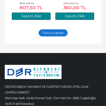
850
,00
TL
400
,00
TL
807
,50
TL
360
,00
TL
Sepete Ekle
Sepete Ekle
Tümünü göster
DER KİTABEVİ YAYINEVİ VE DAĞITIM TURİZM OTELCİLİK
LİMİTED ŞİRKETİ
Alemdar Mah. Molla Fenari Sok. Der Han No: 28/A Cağaloğlu
34110 Fatih/İstanbul