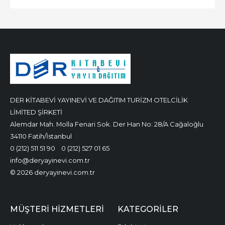
DER KİTABEVİ YAYINEVİ VE DAĞITIM TURİZM OTELCİLİK
LİMİTED ŞİRKETİ
Alemdar Mah. Molla Fenari Sok. Der Han No: 28/A Cağaloğlu
34110 Fatih/İstanbul
0 (212) 511 51 90
0 (212) 527 01 65
info@deryayinevi.com.tr
© 2026 deryayinevi.com.tr
MÜŞTERI HIZMETLERI
KATEGORILER