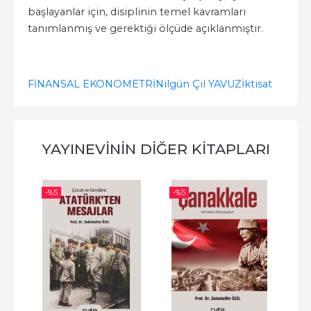
başlayanlar için, disiplinin temel kavramları
tanımlanmış ve gerektiği ölçüde açıklanmıştır.
FİNANSAL EKONOMETRİ
Nilgün Çil YAVUZ
İktisat
YAYINEVININ DIĞER KITAPLARI
-%
5
-%
5
-%