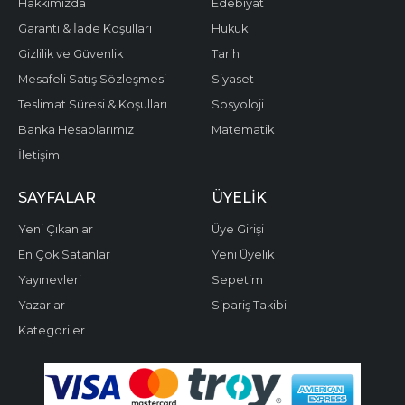
Hakkımızda
Edebiyat
Garanti & İade Koşulları
Hukuk
Gizlilik ve Güvenlik
Tarih
Mesafeli Satış Sözleşmesi
Siyaset
Teslimat Süresi & Koşulları
Sosyoloji
Banka Hesaplarımız
Matematik
İletişim
SAYFALAR
ÜYELIK
Yeni Çıkanlar
Üye Girişi
En Çok Satanlar
Yeni Üyelik
Yayınevleri
Sepetim
Yazarlar
Sipariş Takibi
Kategoriler