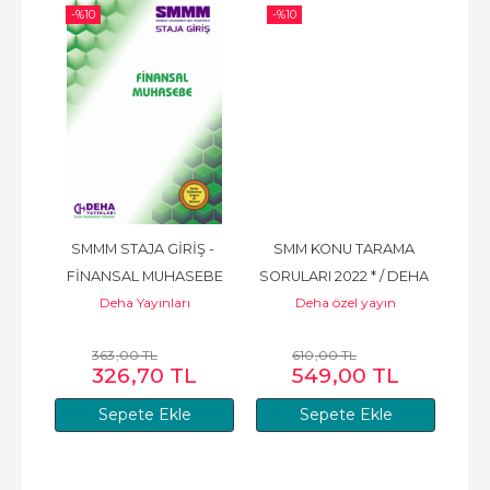
-%
10
-%
10
-%
- 
SMMM STAJA GİRİŞ - 
SMM KONU TARAMA 
EK
FİNANSAL MUHASEBE
SORULARI 2022 * / DEHA 
Deha Yayınları
Deha özel yayın
YAY
363
,00
TL
610
,00
TL
326
,70
TL
549
,00
TL
Sepete Ekle
Sepete Ekle