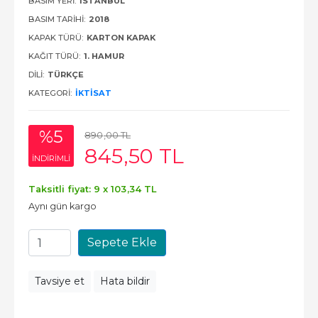
BASIM YERI:
İSTANBUL
BASIM TARIHI:
2018
KAPAK TÜRÜ:
KARTON KAPAK
KAĞIT TÜRÜ:
1. HAMUR
DILI:
TÜRKÇE
KATEGORI:
İKTISAT
%5
890
,00
TL
845
,50
TL
INDIRIMLI
Taksitli fiyat: 9 x
103
,34
TL
Aynı gün kargo
Sepete Ekle
Tavsiye et
Hata bildir