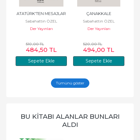
 
ATATÜRK'TEN MESAJLAR
ÇANAKKALE
Sabahattin ÖZEL
Sabahattin ÖZEL
A 
HUK
Der Yayınları
Der Yayınları
510
,00
TL
520
,00
TL
484
,50
TL
494
,00
TL
Sepete Ekle
Sepete Ekle
Tümünü göster
BU KITABI ALANLAR BUNLARI
ALDI