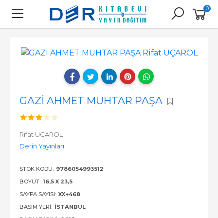
0
GAZİ AHMET MUHTAR PAŞA
Rifat UÇAROL
Derin Yayınları
STOK KODU:
9786054993512
BOYUT:
16,5 X 23,5
SAYFA SAYISI:
XX+468
BASIM YERI:
İSTANBUL