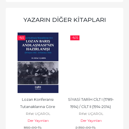
YAZARIN DIĞER KITAPLARI
-%
5
-%
15
-%
1789-
Lozan Konferansı 
SİYASİ TARİH CİLT I (1789-
SİYA
Tutanaklarına Göre 
1914) / CİLT II (1914-2014) 
Rifat UÇAROL
Rifat UÇAROL
LOZAN BARIŞ 
TAKIM
Der Yayınları
Der Yayınları
ANDLAŞMASI’NIN...
850
,00
TL
2.350
,00
TL