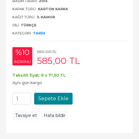
BASIM TARIHI:
2015
KAPAK TÜRÜ:
KARTON KAPAK
KAĞIT TÜRÜ:
3. HAMUR
DILI:
TÜRKÇE
KATEGORI:
TARIH
%10
650
,00
TL
585
,00
TL
INDIRIMLI
Taksitli fiyat: 9 x
71
,50
TL
Aynı gün kargo
Sepete Ekle
Tavsiye et
Hata bildir