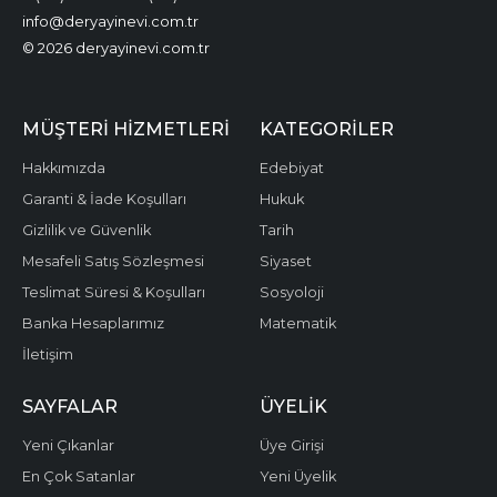
info@deryayinevi.com.tr
© 2026 deryayinevi.com.tr
MÜŞTERI HIZMETLERI
KATEGORILER
Hakkımızda
Edebiyat
Garanti & İade Koşulları
Hukuk
Gizlilik ve Güvenlik
Tarih
Mesafeli Satış Sözleşmesi
Siyaset
Teslimat Süresi & Koşulları
Sosyoloji
Banka Hesaplarımız
Matematik
İletişim
SAYFALAR
ÜYELIK
Yeni Çıkanlar
Üye Girişi
En Çok Satanlar
Yeni Üyelik