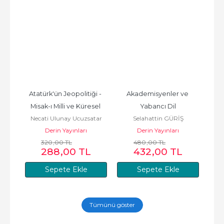
Atatürk'ün Jeopolitiği - 
Akademisyenler ve 
Ço
Misak-ı Milli ve Küresel 
Yabancı Dil
Tica
Necati Ulunay Ucuzsatar
Selahattin GÜRİŞ
Emperyalizm
Derin Yayınları
Derin Yayınları
320
,00
TL
480
,00
TL
288
,00
TL
432
,00
TL
Sepete Ekle
Sepete Ekle
Tümünü göster