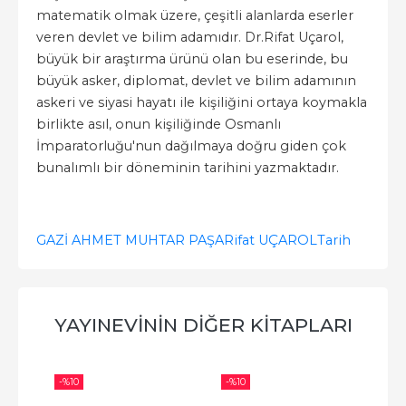
matematik olmak üzere, çeşitli alanlarda eserler
veren devlet ve bilim adamıdır. Dr.Rifat Uçarol,
büyük bir araştırma ürünü olan bu eserinde, bu
büyük asker, diplomat, devlet ve bilim adamının
askeri ve siyasi hayatı ile kişiliğini ortaya koymakla
birlikte asıl, onun kişiliğinde Osmanlı
İmparatorluğu'nun dağılmaya doğru giden çok
bunalımlı bir döneminin tarihini yazmaktadır.
GAZİ AHMET MUHTAR PAŞA
Rifat UÇAROL
Tarih
YAYINEVININ DIĞER KITAPLARI
-%
10
-%
10
-%