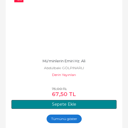
Mü'minlerin Emiri Hz. Ali
Abdülbaki GÖLPINARLI
Derin Yayınları
75
,00
TL
67
,50
TL
Sepete Ekle
Tümünü göster