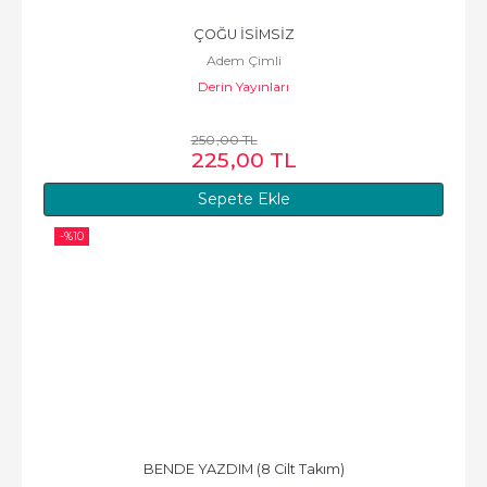
ÇOĞU İSİMSİZ
Adem Çimli
Derin Yayınları
250
,00
TL
225
,00
TL
Sepete Ekle
-%
10
BENDE YAZDIM (8 Cilt Takım)