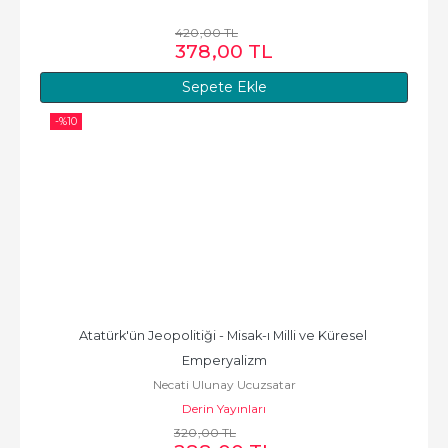
420
,00
TL
378
,00
TL
Sepete Ekle
-%
10
Atatürk'ün Jeopolitiği - Misak-ı Milli ve Küresel 
Emperyalizm
Necati Ulunay Ucuzsatar
Derin Yayınları
320
,00
TL