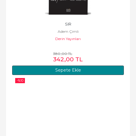
SIR
Adem Çimli
Derin Yayınları
380
,00
TL
342
,00
TL
Sepete Ekle
-%
10