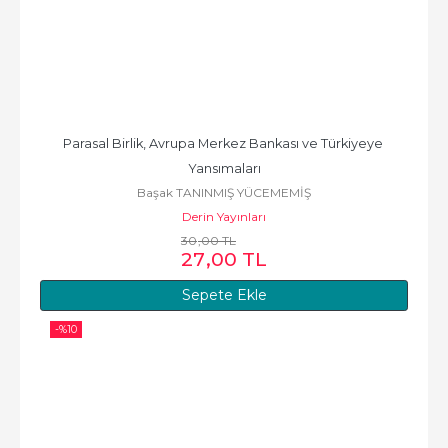
Parasal Birlik, Avrupa Merkez Bankası ve Türkiyeye 
Yansımaları
Başak TANINMIŞ YÜCEMEMİŞ
Derin Yayınları
30
,00
TL
27
,00
TL
Sepete Ekle
-%
10