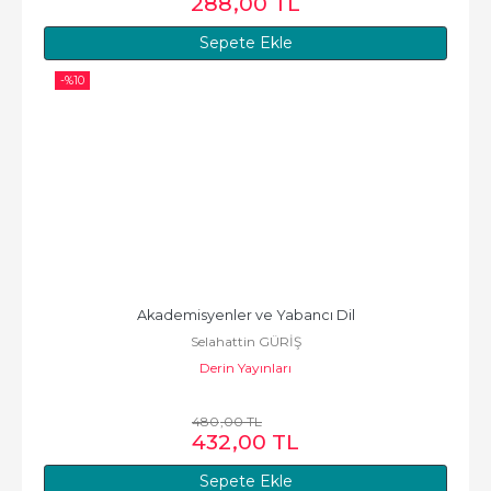
288
,00
TL
Sepete Ekle
-%
10
Akademisyenler ve Yabancı Dil
Selahattin GÜRİŞ
Derin Yayınları
480
,00
TL
432
,00
TL
Sepete Ekle