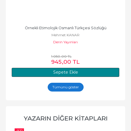
Örnekli Etimolojik Osmanlı Türkçesi Sözlüğü
Mehmet KANAR
Derin Yayınları
1.050
,00
TL
945
,00
TL
Sepete Ekle
Tümünü göster
YAZARIN DIĞER KITAPLARI
-%
10