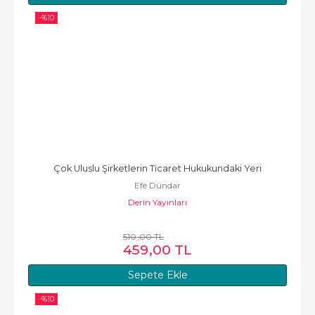
-%
10
Çok Uluslu Şirketlerin Ticaret Hukukundaki Yeri
Efe Dündar
Derin Yayınları
510
,00
TL
459
,00
TL
Sepete Ekle
-%
10