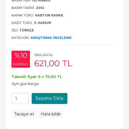
BASIM YERI:
İSTANBUL
BASIM TARIHI:
2012
KAPAK TÜRÜ:
KARTON KAPAK
KAĞIT TÜRÜ:
3. HAMUR
DILI:
TÜRKÇE
KATEGORI:
ARAŞTIRMA-İNCELEME
%10
690
,00
TL
621
,00
TL
INDIRIMLI
Taksitli fiyat: 9 x
75
,90
TL
Aynı gün kargo
Sepete Ekle
Tavsiye et
Hata bildir