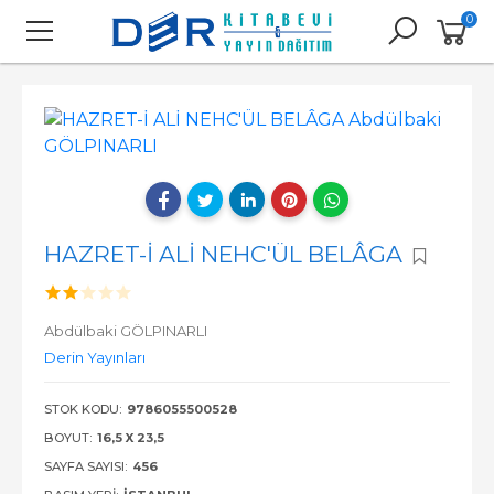
0
HAZRET-İ ALİ NEHC'ÜL BELÂGA
Abdülbaki GÖLPINARLI
Derin Yayınları
STOK KODU:
9786055500528
BOYUT:
16,5 X 23,5
SAYFA SAYISI:
456