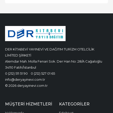
DER KİTABEVİ YAYINEVİ VE DAĞITIM TURİZM OTELCİLİK
LİMİTED ŞİRKETİ
Alemdar Mah. Molla Fenari Sok. Der Han No: 28/A Cağaloğlu
34110 Fatih/İstanbul
0 (212) 511 51 90
0 (212) 527 01 65
info@deryayinevi.com.tr
© 2026 deryayinevi.com.tr
MÜŞTERI HIZMETLERI
KATEGORILER
Hakkımızda
Edebiyat