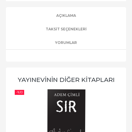
AÇIKLAMA
TAKSIT SEÇENEKLERI
YORUMLAR
YAYINEVININ DIĞER KITAPLARI
-%
10