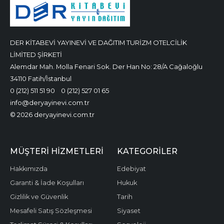
DER KİTABEVİ YAYINEVİ VE DAĞITIM TURİZM OTELCİLİK
LİMİTED ŞİRKETİ
Alemdar Mah. Molla Fenari Sok. Der Han No: 28/A Cağaloğlu
34110 Fatih/İstanbul
0 (212) 511 51 90
0 (212) 527 01 65
info@deryayinevi.com.tr
© 2026 deryayinevi.com.tr
MÜŞTERI HIZMETLERI
KATEGORILER
Hakkımızda
Edebiyat
Garanti & İade Koşulları
Hukuk
Gizlilik ve Güvenlik
Tarih
Mesafeli Satış Sözleşmesi
Siyaset