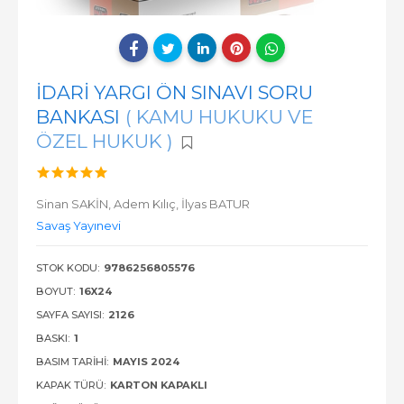
İDARİ YARGI ÖN SINAVI SORU
BANKASI
( KAMU HUKUKU VE
ÖZEL HUKUK )
Sinan SAKİN,
Adem Kılıç,
İlyas BATUR
Savaş Yayınevi
STOK KODU:
9786256805576
BOYUT:
16X24
SAYFA SAYISI:
2126
BASKI:
1
BASIM TARIHI:
MAYIS 2024
KAPAK TÜRÜ:
KARTON KAPAKLI