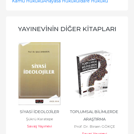
Kamu Hukuku
Anayasa Hukuku
İdare Hukuku
YAYINEVININ DIĞER KITAPLARI
AL 
SİYASİ İDEOLOJİLER
TOPLUMSAL BİLİMLERDE 
Şükrü Karatepe
ARAŞTIRMA
Savaş Yayınevi
Prof. Dr. Birsen GÖKÇE
Savaş Yayınevi