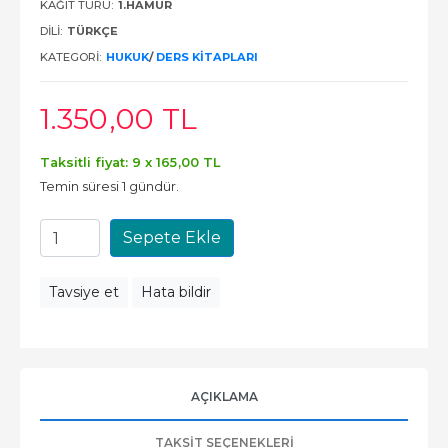
KAĞIT TÜRÜ:
1.HAMUR
DILI:
TÜRKÇE
KATEGORI:
HUKUK
/
DERS KITAPLARI
1.350
,00
TL
Taksitli fiyat: 9 x
165
,00
TL
Temin süresi 1 gündür.
Sepete Ekle
Tavsiye et
Hata bildir
AÇIKLAMA
TAKSIT SEÇENEKLERI