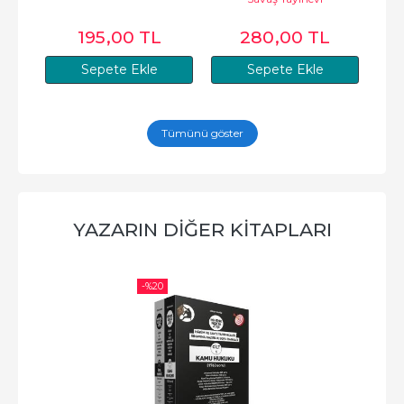
195
,00
TL
280
,00
TL
Sepete Ekle
Sepete Ekle
Tümünü göster
YAZARIN DIĞER KITAPLARI
-%
20