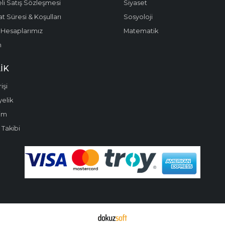
li Satış Sözleşmesi
Siyaset
t Süresi & Koşulları
Sosyoloji
Hesaplarımız
Matematik
m
IK
işi
yelik
im
 Takibi