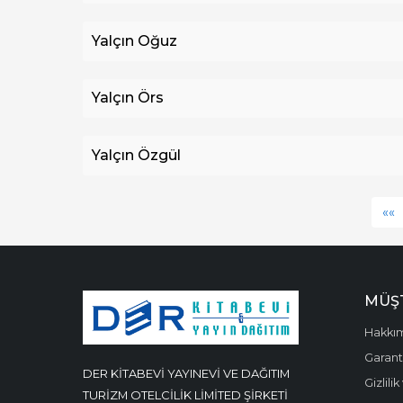
Yalçın Oğuz
Yalçın Örs
Yalçın Özgül
««
MÜŞT
Hakkı
Garanti
DER KİTABEVİ YAYINEVİ VE DAĞITIM
Gizlili
TURİZM OTELCİLİK LİMİTED ŞİRKETİ