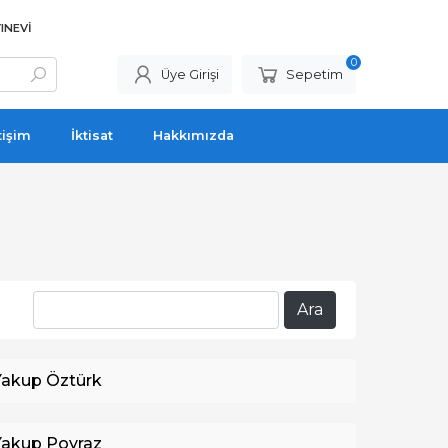
INEVI
0
Üye Girişi
Sepetim
tişim
İktisat
Hakkımızda
Yakup Öztürk
Yakup Poyraz