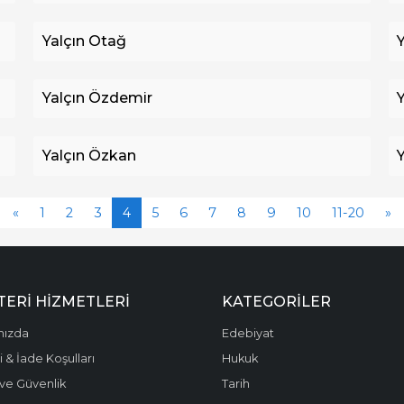
Yalçın Otağ
Yalçın Özdemir
Yalçın Özkan
«
1
2
3
4
5
6
7
8
9
10
11-20
»
ERI HIZMETLERI
KATEGORILER
mızda
Edebiyat
 & İade Koşulları
Hukuk
k ve Güvenlik
Tarih