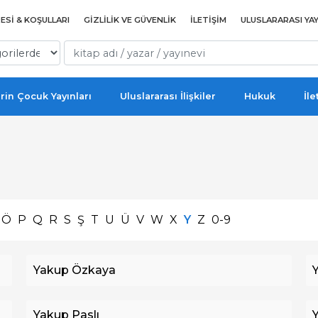
ESI & KOŞULLARI
GIZLILIK VE GÜVENLIK
İLETIŞIM
ULUSLARARASI YAY
rin Çocuk Yayınları
Uluslararası İlişkiler
Hukuk
İle
Ö
P
Q
R
S
Ş
T
U
Ü
V
W
X
Y
Z
0-9
Yakup Özkaya
Yakup Paslı