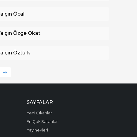
Yalçın Öcal
Yalçın Özge Okat
Yalçın Öztürk
»»
SAYFALAR
Yeni Çıkanlar
En Çok Satanlar
Yayınevleri