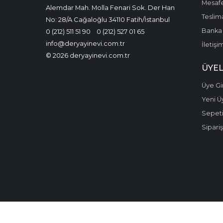
Mesafe
Alemdar Mah. Molla Fenari Sok. Der Han
Teslima
No: 28/A Cağaloğlu 34110 Fatih/İstanbul
Banka 
0 (212) 511 51 90
0 (212) 527 01 65
info@deryayinevi.com.tr
İletişi
© 2026 deryayinevi.com.tr
ÜYEL
Üye Gir
Yeni Ü
Sepet
Sipariş