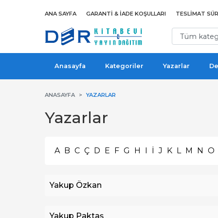
ANA SAYFA
GARANTI & İADE KOŞULLARI
TESLIMAT SÜR
Anasayfa
Kategoriler
Yazarlar
De
ANASAYFA
YAZARLAR
Yazarlar
A
B
C
Ç
D
E
F
G
H
I
İ
J
K
L
M
N
O
Yakup Özkan
Yakup Paktaş