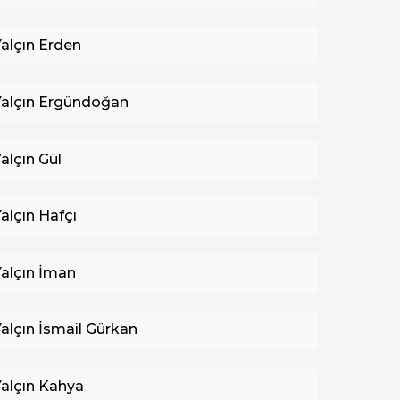
Yalçın Erden
Yalçın Ergündoğan
Yalçın Gül
Yalçın Hafçı
Yalçın İman
Yalçın İsmail Gürkan
Yalçın Kahya