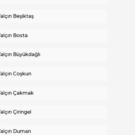
Yalçın Beşiktaş
Yalçın Bosta
Yalçın Büyükdağlı
Yalçın Coşkun
Yalçın Çakmak
alçın Çiringel
Yalçın Duman