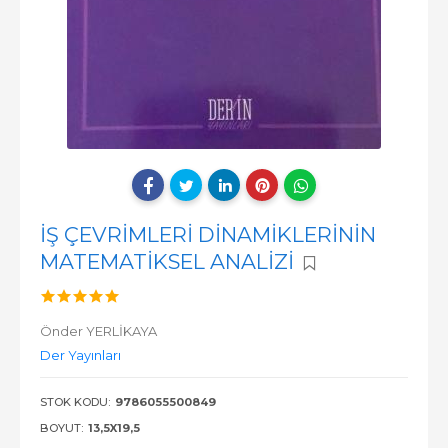
İŞ ÇEVRİMLERİ DİNAMİKLERİNİN
MATEMATİKSEL ANALİZİ
Önder YERLİKAYA
Der Yayınları
STOK KODU:
9786055500849
BOYUT:
13,5X19,5