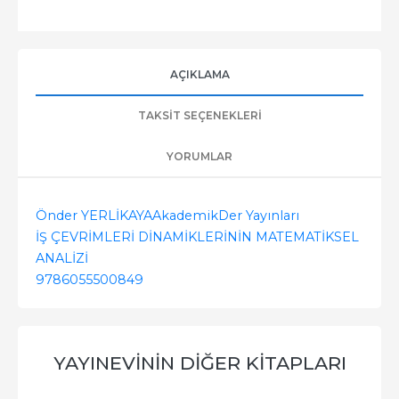
AÇIKLAMA
TAKSIT SEÇENEKLERI
YORUMLAR
Önder YERLİKAYA
Akademik
Der Yayınları
İŞ ÇEVRİMLERİ DİNAMİKLERİNİN MATEMATİKSEL
ANALİZİ
9786055500849
YAYINEVININ DIĞER KITAPLARI