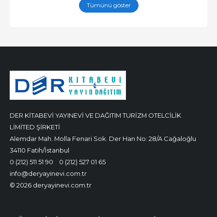
Tümünü göster
DER KİTABEVİ YAYINEVİ VE DAĞITIM TURİZM OTELCİLİK
LİMİTED ŞİRKETİ
Alemdar Mah. Molla Fenari Sok. Der Han No: 28/A Cağaloğlu
34110 Fatih/İstanbul
0 (212) 511 51 90
0 (212) 527 01 65
info@deryayinevi.com.tr
© 2026 deryayinevi.com.tr