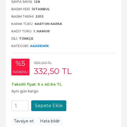
SAYFA SAYISI:
128
BASIM YERI:
İSTANBUL
BASIM TARIHI:
2013
KAPAK TÜRÜ:
KARTON KAPAK
KAĞIT TÜRÜ:
1. HAMUR
DILI:
TÜRKÇE
KATEGORI:
AKADEMIK
%5
350
,00
TL
332
,50
TL
INDIRIMLI
Taksitli fiyat: 9 x
40
,64
TL
Aynı gün kargo
Sepete Ekle
Tavsiye et
Hata bildir