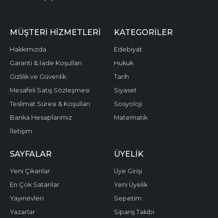
MÜŞTERI HIZMETLERI
KATEGORILER
Hakkımızda
Edebiyat
Garanti & İade Koşulları
Hukuk
Gizlilik ve Güvenlik
Tarih
Mesafeli Satış Sözleşmesi
Siyaset
Teslimat Süresi & Koşulları
Sosyoloji
Banka Hesaplarımız
Matematik
İletişim
SAYFALAR
ÜYELIK
Yeni Çıkanlar
Üye Girişi
En Çok Satanlar
Yeni Üyelik
Yayınevleri
Sepetim
Yazarlar
Sipariş Takibi