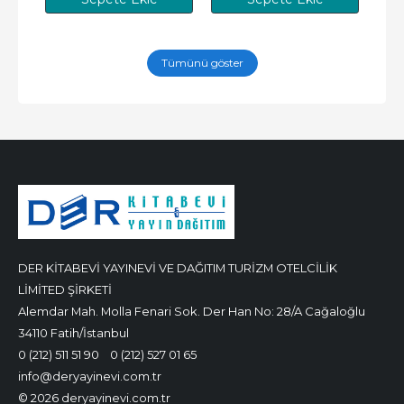
Tümünü göster
DER KİTABEVİ YAYINEVİ VE DAĞITIM TURİZM OTELCİLİK
LİMİTED ŞİRKETİ
Alemdar Mah. Molla Fenari Sok. Der Han No: 28/A Cağaloğlu
34110 Fatih/İstanbul
0 (212) 511 51 90
0 (212) 527 01 65
info@deryayinevi.com.tr
© 2026 deryayinevi.com.tr