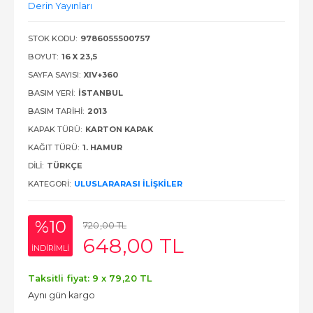
Derin Yayınları
STOK KODU:
9786055500757
BOYUT:
16 X 23,5
SAYFA SAYISI:
XIV+360
BASIM YERI:
İSTANBUL
BASIM TARIHI:
2013
KAPAK TÜRÜ:
KARTON KAPAK
KAĞIT TÜRÜ:
1. HAMUR
DILI:
TÜRKÇE
KATEGORI:
ULUSLARARASI İLIŞKILER
%10
720
,00
TL
648
,00
TL
INDIRIMLI
Taksitli fiyat: 9 x
79
,20
TL
Aynı gün kargo