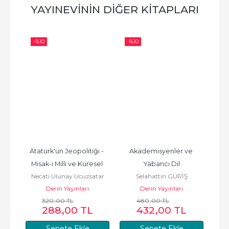
YAYINEVININ DIĞER KITAPLARI
-%
10
-%
10
-%
Atatürk'ün Jeopolitiği - 
Akademisyenler ve 
Ço
Misak-ı Milli ve Küresel 
Yabancı Dil
Tica
Necati Ulunay Ucuzsatar
Selahattin GÜRİŞ
Emperyalizm
Derin Yayınları
Derin Yayınları
320
,00
TL
480
,00
TL
288
,00
TL
432
,00
TL
Sepete Ekle
Sepete Ekle