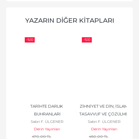
YAZARIN DIĞER KITAPLARI
-%
10
-%
10
-%
TARİHTE DARLIK 
ZİHNİYET VE DİN, İSLAM 
ZİH
R
BUHRANLARI
TASAVVUF VE ÇÖZÜLME 
Sabri F. ÜLGENER
Sabri F. ÜLGENER
DEVRİ
Derin Yayınları
Derin Yayınları
470
,00
TL
450
,00
TL