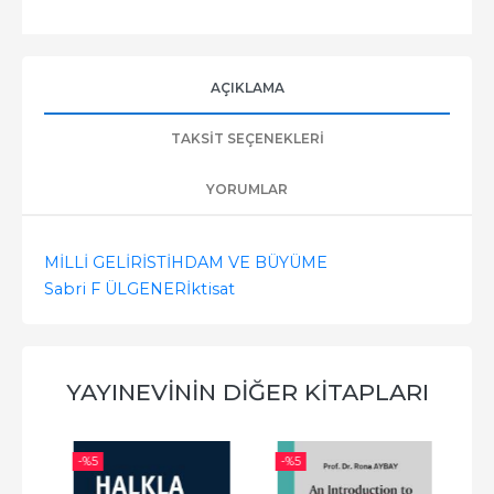
AÇIKLAMA
TAKSIT SEÇENEKLERI
YORUMLAR
MİLLİ GELİR
İSTİHDAM VE BÜYÜME
Sabri F ÜLGENER
İktisat
YAYINEVININ DIĞER KITAPLARI
-%
5
-%
5
-%