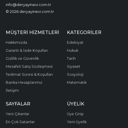
info@deryayinevi.com.tr
© 2026 deryayinevi.com.tr
MÜŞTERI HIZMETLERI
KATEGORILER
Hakkımızda
Edebiyat
Garanti & İade Koşulları
Hukuk
Gizlilik ve Güvenlik
Tarih
Mesafeli Satış Sözleşmesi
Siyaset
Teslimat Süresi & Koşulları
Sosyoloji
Banka Hesaplarımız
Matematik
İletişim
SAYFALAR
ÜYELIK
Yeni Çıkanlar
Üye Girişi
En Çok Satanlar
Yeni Üyelik