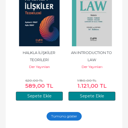
 
HALKLA İLİŞKİLER 
AN INTRODUCTION TO 
GE
024 
TEORİLERİ
LAW
Ş
Der Yayınları
Der Yayınları
620
,00
TL
1.180
,00
TL
589
,00
TL
1.121
,00
TL
Sepete Ekle
Sepete Ekle
Tümünü göster