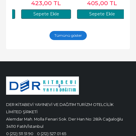
423
,00
TL
405
,00
TL
Sepete Ekle
Sepete Ekle
Tümünü göster
DER KİTABEVİ YAYINEVİ VE DAĞITIM TURİZM OTELCİLİK
LİMİTED ŞİRKETİ
Alemdar Mah. Molla Fenari Sok. Der Han No: 28/A Cağaloğlu
34110 Fatih/İstanbul
0 (212) 511 51 90
0 (212) 527 01 65