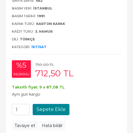
SAYFA SAYISI:
462
BASIM YERI:
İSTANBUL
BASIM TARIHI:
1991
KAPAK TÜRÜ:
KARTON KAPAK
KAĞIT TÜRÜ:
3. HAMUR
DILI:
TÜRKÇE
KATEGORI:
İKTISAT
%5
750
,00
TL
712
,50
TL
INDIRIMLI
Taksitli fiyat: 9 x
87
,08
TL
Aynı gün kargo
Sepete Ekle
Tavsiye et
Hata bildir