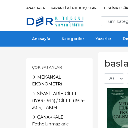
ANA SAYFA
GARANTI & İADE KOŞULLARI
TESLIMAT SÜR
Anasayfa
Kategoriler
Yazarlar
De
basl
ÇOK SATANLAR
MEKANSAL
EKONOMETRİ
SİYASİ TARİH CİLT I
(1789-1914) / CİLT II (1914-
2014) TAKIM
ÇANAKKALE
Fetholunmazkale