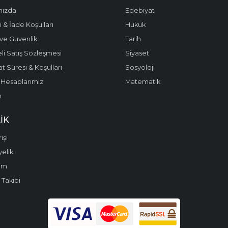
mızda
Edebiyat
 & İade Koşulları
Hukuk
k ve Güvenlik
Tarih
li Satış Sözleşmesi
Siyaset
t Süresi & Koşulları
Sosyoloji
Hesaplarımız
Matematik
m
IK
işi
yelik
im
 Takibi