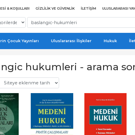
ESI & KOŞULLARI
GIZLILIK VE GÜVENLIK
İLETIŞIM
ULUSLARARASI YAY
rin Çocuk Yayınları
Uluslararası İlişkiler
Hukuk
İle
angic hukumleri - arama so