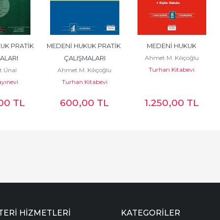
UK PRATİK 
MEDENİ HUKUK PRATİK 
MEDENİ HUKUK
Ahmet M. Kılıçoğlu
ALARI
ÇALIŞMALARI
Turhan Kitabevi
 Ünal
Ahmet M. Kılıçoğlu
ayınevi
Turhan Kitabevi
,00
TL
600
,00
TL
1.250
,00
TL
ERI HIZMETLERI
KATEGORILER