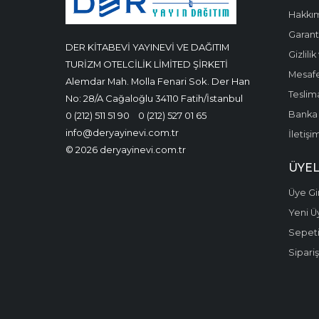
Hakkı
Garanti
DER KİTABEVİ YAYINEVİ VE DAĞITIM
Gizlili
TURİZM OTELCİLİK LİMİTED ŞİRKETİ
Mesafe
Alemdar Mah. Molla Fenari Sok. Der Han
Teslima
No: 28/A Cağaloğlu 34110 Fatih/İstanbul
Banka 
0 (212) 511 51 90
0 (212) 527 01 65
info@deryayinevi.com.tr
İletişi
© 2026 deryayinevi.com.tr
ÜYEL
Üye Gir
Yeni Ü
Sepet
Sipariş