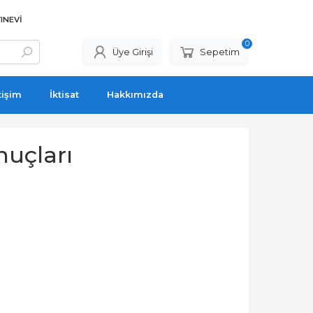
INEVI
0
Üye Girişi
Sepetim
tişim
İktisat
Hakkımızda
nuçları