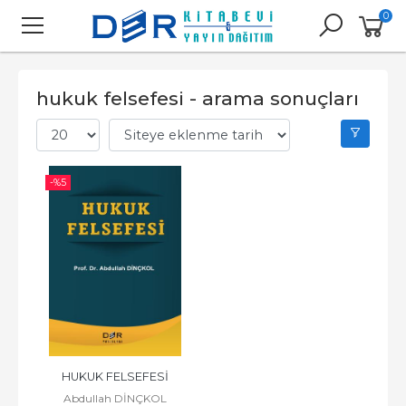
0
hukuk felsefesi - arama sonuçları
-%
5
HUKUK FELSEFESİ
Abdullah DİNÇKOL