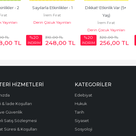
inlikler - 2
Sayılarla Etkinlikler - 1
Dikkat! Etkinlik Var (5+ 
Fırat
İrem Fırat
Yaş)
 Yayınları
Derin Çocuk Yayınları
İrem Fırat
Derin Çocuk Yayınları
00
TL
310
,00
TL
320
,00
TL
%20
%20
8
,00
TL
248
,00
TL
256
,00
TL
İNDİRİM
İNDİRİM
ERI HIZMETLERI
KATEGORILER
mızda
Edebiyat
 & İade Koşulları
Hukuk
k ve Güvenlik
Tarih
li Satış Sözleşmesi
Siyaset
t Süresi & Koşulları
Sosyoloji