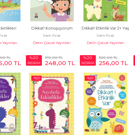
kinlikleri
Dikkat! Konuşuyorum
Dikkat! Etkinlik Var 2+ Yaş
Fırat
İrem Fırat
İrem Fırat
 Yayınları
Derin Çocuk Yayınları
Derin Çocuk Yayınları
,00
TL
310
,00
TL
320
,00
TL
%20
%20
6
,00
TL
248
,00
TL
256
,00
TL
İNDİRİM
İNDİRİM
-%
20
-%
20