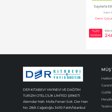
Sayılarla Etk
İrem 
Derin Çocuk
310
,
%20
24
İNDİRİM
MÜŞT
Hakkı
Garanti
DER KİTABEVİ YAYINEVİ VE DAĞITIM
Gizlili
TURİZM OTELCİLİK LİMİTED ŞİRKETİ
Mesafe
Alemdar Mah. Molla Fenari Sok. Der Han
Teslima
No: 28/A Cağaloğlu 34110 Fatih/İstanbul