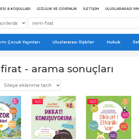
ESI & KOŞULLARI
GIZLILIK VE GÜVENLIK
İLETIŞIM
ULUSLARARASI YAY
rin Çocuk Yayınları
Uluslararası İlişkiler
Hukuk
İle
firat - arama sonuçları
-%
20
-%
20