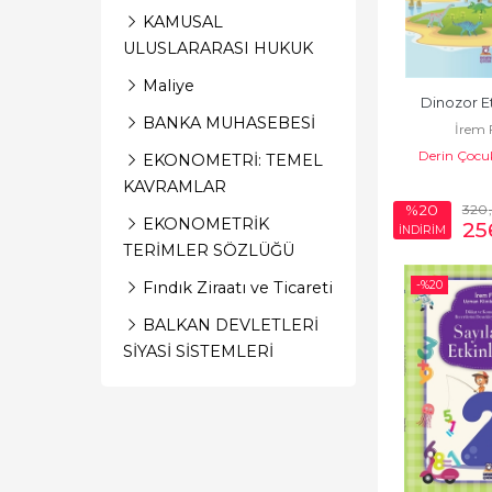
KAMUSAL
ULUSLARARASI HUKUK
Maliye
Dinozor Et
BANKA MUHASEBESİ
İrem 
Derin Çocuk
EKONOMETRİ: TEMEL
KAVRAMLAR
320
%20
EKONOMETRİK
25
İNDİRİM
TERİMLER SÖZLÜĞÜ
-%
20
Fındık Ziraatı ve Ticareti
BALKAN DEVLETLERİ
SİYASİ SİSTEMLERİ