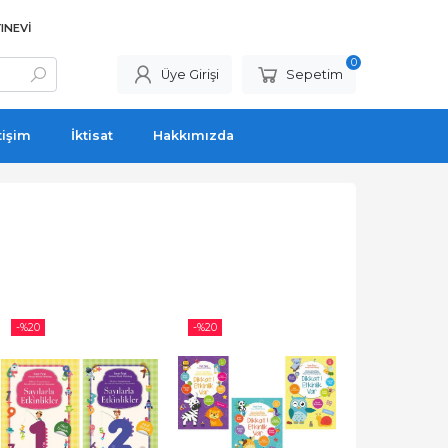
INEVI
0
Üye Girişi
Sepetim
tişim
İktisat
Hakkımızda
-%
20
-%
20