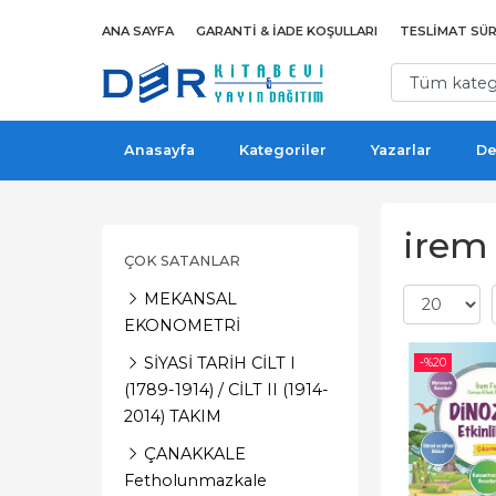
ANA SAYFA
GARANTI & İADE KOŞULLARI
TESLIMAT SÜR
Anasayfa
Kategoriler
Yazarlar
De
irem 
ÇOK SATANLAR
MEKANSAL
EKONOMETRİ
SİYASİ TARİH CİLT I
-%
20
(1789-1914) / CİLT II (1914-
2014) TAKIM
ÇANAKKALE
Fetholunmazkale