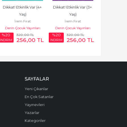
Dikkat! Etkinlik Var (4+ 
Dikkat! Etkinlik Var (3+ 
Yaş)
Yaş)
İrem Fırat
İrem Fırat
Derin Çocuk Yayınları
Derin Çocuk Yayınları
320
,00
TL
320
,00
TL
%20
%20
256
,00
TL
256
,00
TL
İNDİRİM
İNDİRİM
SAYFALAR
Yeni Çıkanlar
En Çok Satanlar
Yayınevleri
Yazarlar
Kategoriler