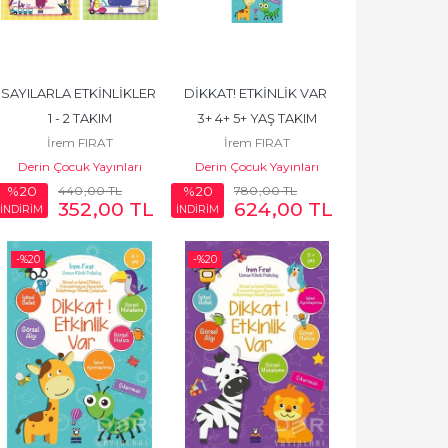
SAYILARLA ETKİNLİKLER 
DİKKAT! ETKİNLİK VAR 
1 - 2 TAKIM
3+ 4+ 5+ YAŞ TAKIM
İrem FIRAT
İrem FIRAT
Derin Çocuk Yayınları
Derin Çocuk Yayınları
440
,00
TL
780
,00
TL
%20
%20
352
,00
TL
624
,00
TL
İNDİRİM
İNDİRİM
-%
20
-%
20