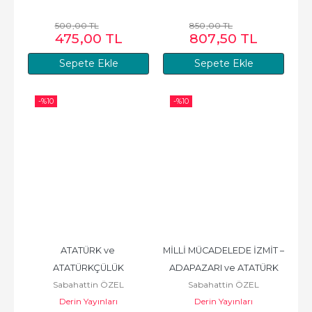
500
,00
TL
850
,00
TL
475
,00
TL
807
,50
TL
Sepete Ekle
Sepete Ekle
-%
10
-%
10
ATATÜRK ve 
MİLLİ MÜCADELEDE İZMİT – 
ATATÜRKÇÜLÜK
ADAPAZARI ve ATATÜRK
Sabahattin ÖZEL
Sabahattin ÖZEL
Derin Yayınları
Derin Yayınları