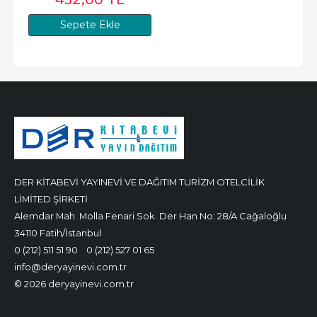
Sepete Ekle
DER KİTABEVİ YAYINEVİ VE DAĞITIM TURİZM OTELCİLİK
LİMİTED ŞİRKETİ
Alemdar Mah. Molla Fenari Sok. Der Han No: 28/A Cağaloğlu
34110 Fatih/İstanbul
0 (212) 511 51 90
0 (212) 527 01 65
info@deryayinevi.com.tr
© 2026 deryayinevi.com.tr