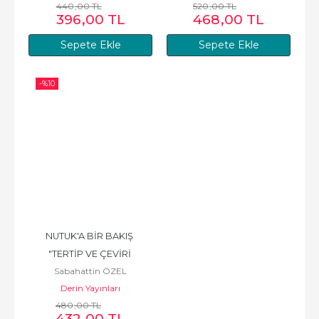
440
,00
TL
520
,00
TL
396
,00
TL
468
,00
TL
Sepete Ekle
Sepete Ekle
-%
10
NUTUK'A BİR BAKIŞ 
"TERTİP VE ÇEVİRİ 
Sabahattin ÖZEL
HATALARI"
Derin Yayınları
480
,00
TL
432
,00
TL