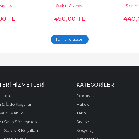
Yayınevi
Seçkin Yayınevi
Seçkin 
00
TL
490
,00
TL
440
,
Tümünü göster
ERI HIZMETLERI
KATEGORILER
mızda
Edebiyat
 & İade Koşulları
Hukuk
k ve Güvenlik
Tarih
li Satış Sözleşmesi
Siyaset
t Süresi & Koşulları
Sosyoloji