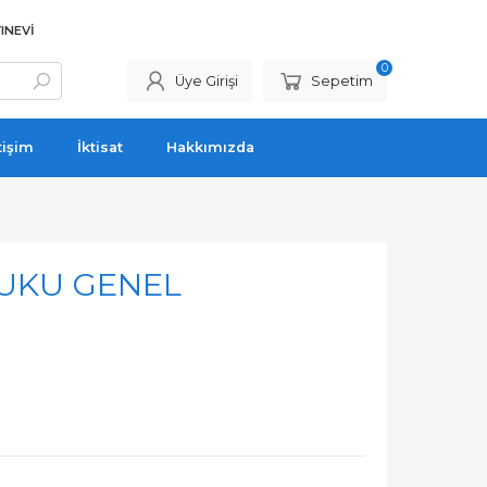
INEVI
0
Üye Girişi
Sepetim
tişim
İktisat
Hakkımızda
UKU GENEL