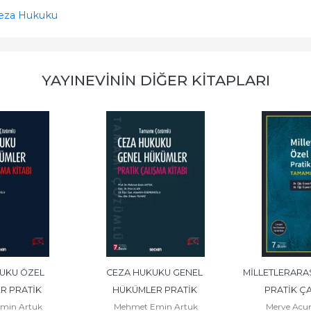
 Ceza Hukuku
YAYINEVININ DIĞER KITAPLARI
UKU ÖZEL 
CEZA HUKUKU GENEL 
MİLLETLERARAS
 PRATİK 
HÜKÜMLER PRATİK 
PRATİK ÇA
min Artuk
Mehmet Emin Artuk
Merve Acu
MALAR
ÇALIŞMALAR