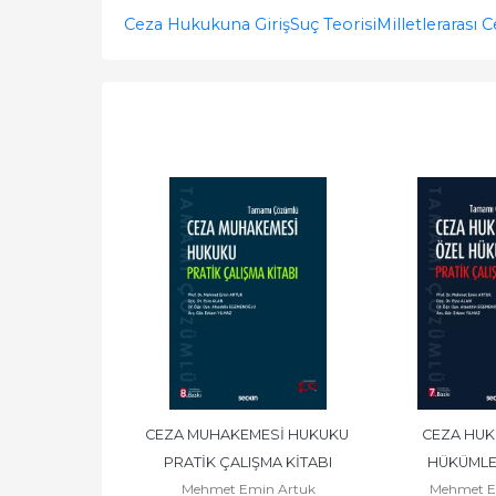
Ceza Hukukuna Giriş
Suç Teorisi
Milletlerarası
 HUKUKU
CEZA MUHAKEMESİ HUKUKU 
CEZA HUK
mi Akkurt
PRATİK ÇALIŞMA KİTABI
HÜKÜMLER
Yayınevi
Mehmet Emin Artuk
Mehmet E
ÇALIŞ