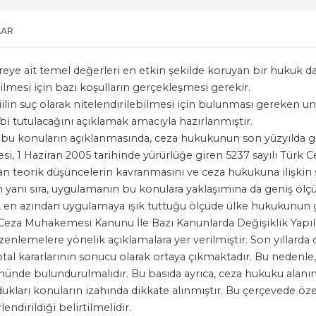
LAR
eye ait temel değerleri en etkin şekilde koruyan bir hukuk dalı
ilmesi için bazı koşulların gerçekleşmesi gerekir.
fiilin suç olarak nitelendirilebilmesi için bulunması gereken un
abi tutulacağını açıklamak amacıyla hazırlanmıştır.
lan bu konuların açıklanmasında, ceza hukukunun son yüzyılda 
, 1 Haziran 2005 tarihinde yürürlüğe giren 5237 sayılı Türk C
n teorik düşüncelerin kavranmasını ve ceza hukukuna ilişkin s
n yanı sıra, uygulamanın bu konulara yaklaşımına da geniş ölçü
ğı, en azından uygulamaya ışık tuttuğu ölçüde ülke hukukunun g
ı "Ceza Muhakemesi Kanunu İle Bazı Kanunlarda Değişiklik Yapıl
düzenlemelere yönelik açıklamalara yer verilmiştir. Son yıllard
l kararlarının sonucu olarak ortaya çıkmaktadır. Bu nedenle,
önünde bulundurulmalıdır. Bu basıda ayrıca, ceza hukuku alanı
ldukları konuların izahında dikkate alınmıştır. Bu çerçevede özel
lendirildiği belirtilmelidir.