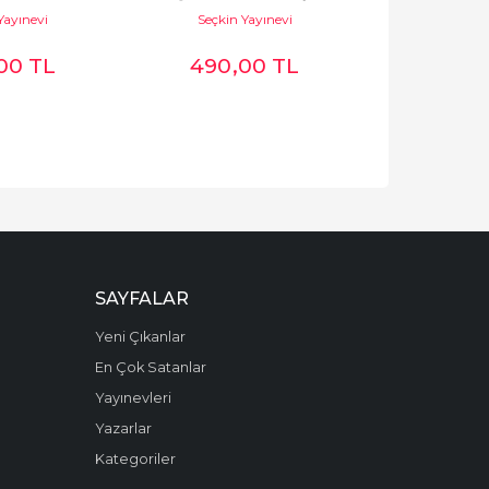
Yayınevi
Seçkin Yayınevi
Seçkin 
00
TL
490
,00
TL
740
,
SAYFALAR
Yeni Çıkanlar
En Çok Satanlar
Yayınevleri
Yazarlar
Kategoriler