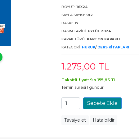
BOYUT:
16X24
SAYFA SAYISI:
912
BASKI:
17
BASIM TARIHI:
EYLÜL 2024
KAPAK TÜRÜ:
KARTON KAPAKLI
KATEGORI:
HUKUK
/
DERS KITAPLARI
1.275
,00
TL
Taksitli fiyat: 9 x
155
,83
TL
Temin süresi 1 gündür.
Sepete Ekle
Tavsiye et
Hata bildir