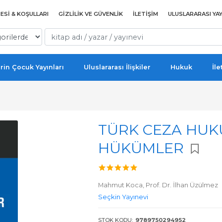
ESI & KOŞULLARI
GIZLILIK VE GÜVENLIK
İLETIŞIM
ULUSLARARASI YAY
rin Çocuk Yayınları
Uluslararası İlişkiler
Hukuk
İle
TÜRK CEZA HUK
HÜKÜMLER
Mahmut Koca,
Prof. Dr. İlhan Üzülmez
Seçkin Yayınevi
STOK KODU:
9789750294952