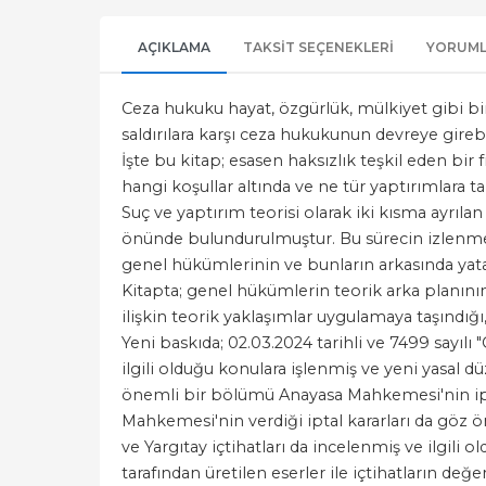
AÇIKLAMA
TAKSIT SEÇENEKLERI
YORUM
Ceza hukuku hayat, özgürlük, mülkiyet gibi bir
saldırılara karşı ceza hukukunun devreye gireb
İşte bu kitap; esasen haksızlık teşkil eden bir 
hangi koşullar altında ve ne tür yaptırımlara t
Suç ve yaptırım teorisi olarak iki kısma ayrı
önünde bulundurulmuştur. Bu sürecin izlenmesi
genel hükümlerinin ve bunların arkasında yata
Kitapta; genel hükümlerin teorik arka planını
ilişkin teorik yaklaşımlar uygulamaya taşındı
Yeni baskıda; 02.03.2024 tarihli ve 7499 sayıl
ilgili olduğu konulara işlenmiş ve yeni yasal 
önemli bir bölümü Anayasa Mahkemesi'nin ipta
Mahkemesi'nin verdiği iptal kararları da göz 
ve Yargıtay içtihatları da incelenmiş ve ilgili o
tarafından üretilen eserler ile içtihatların değer