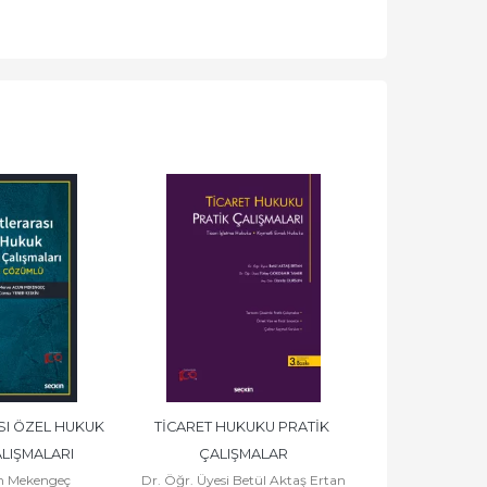
I ÖZEL HUKUK 
TİCARET HUKUKU PRATİK 
İDARİ YARGI
LIŞMALARI
ÇALIŞMALAR
PRATİK Ç
n Mekengeç
Dr. Öğr. Üyesi Betül Aktaş Ertan
Prof. Dr. Ha