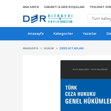
ANA SAYFA
GARANTI & İADE KOŞULLARI
TESLIMAT SÜR
Anasayfa
Kategoriler
Yazarlar
De
ANASAYFA
HUKUK
DERS KITAPLARI