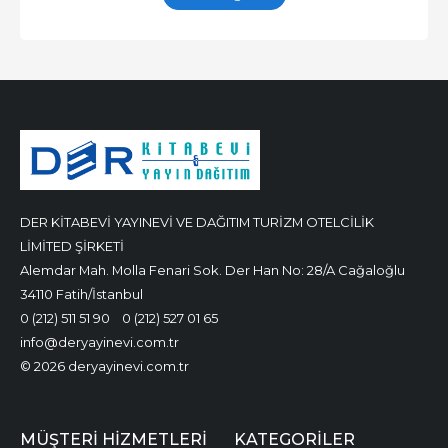
DER KİTABEVİ YAYINEVİ VE DAĞITIM TURİZM OTELCİLİK
LİMİTED ŞİRKETİ
Alemdar Mah. Molla Fenari Sok. Der Han No: 28/A Cağaloğlu
34110 Fatih/İstanbul
0 (212) 511 51 90
0 (212) 527 01 65
info@deryayinevi.com.tr
© 2026 deryayinevi.com.tr
MÜŞTERI HIZMETLERI
KATEGORILER