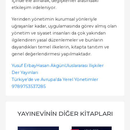
içinde ele alınarak, değişkenler arasındaki
etkileşim irdeleniyor.
Yerinden yönetimin kurumsal yönleriyle
uğraşanlar kadar, uygulamasında görev almış olan
yönetim ve siyaset insanları da çok yakından
ilgilendiren yasal düzenlemeler ve bunların
dayandıkları temel ilkelerin, kitapta tanıtım ve
genel değerlendirmesi yapılmaktadır.
Yusuf Erbay
Hasan Akgün
Uluslararası İlişkiler
Der Yayınları
Türkiye’de ve Avrupa’da Yerel Yönetimler
9789753537285
YAYINEVININ DIĞER KITAPLARI