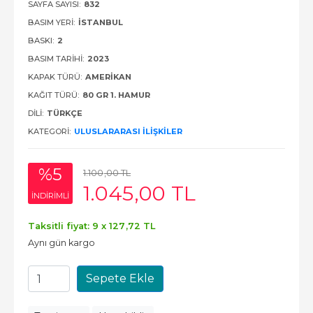
SAYFA SAYISI:
832
BASIM YERI:
İSTANBUL
BASKI:
2
BASIM TARIHI:
2023
KAPAK TÜRÜ:
AMERIKAN
KAĞIT TÜRÜ:
80 GR 1. HAMUR
DILI:
TÜRKÇE
KATEGORI:
ULUSLARARASI İLIŞKILER
%5
1.100
,00
TL
1.045
,00
TL
INDIRIMLI
Taksitli fiyat: 9 x
127
,72
TL
Aynı gün kargo
Sepete Ekle