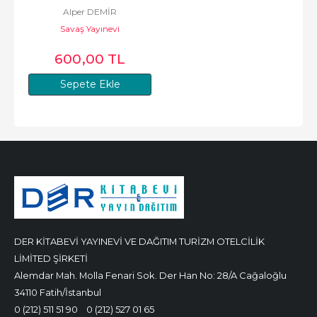
Alper DEMİR
Savaş Yayınevi
600
,00
TL
Sepete Ekle
DER KİTABEVİ YAYINEVİ VE DAĞITIM TURİZM OTELCİLİK
LİMİTED ŞİRKETİ
Alemdar Mah. Molla Fenari Sok. Der Han No: 28/A Cağaloğlu
34110 Fatih/İstanbul
0 (212) 511 51 90
0 (212) 527 01 65