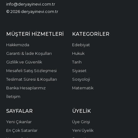
info@deryayinevi.com.tr
© 2026 deryayinevi.com.tr
MÜŞTERI HIZMETLERI
KATEGORILER
Hakkımızda
Edebiyat
Garanti & İade Koşulları
Hukuk
Gizlilik ve Güvenlik
Tarih
Mesafeli Satış Sözleşmesi
Siyaset
Teslimat Süresi & Koşulları
Sosyoloji
Banka Hesaplarımız
Matematik
İletişim
SAYFALAR
ÜYELIK
Yeni Çıkanlar
Üye Girişi
En Çok Satanlar
Yeni Üyelik