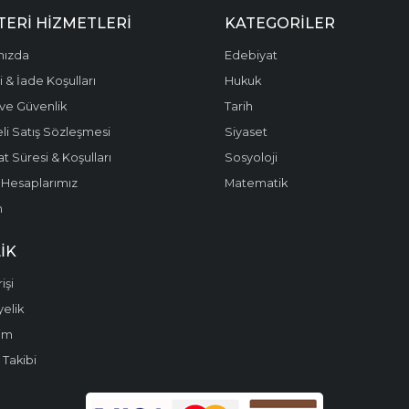
ERI HIZMETLERI
KATEGORILER
mızda
Edebiyat
 & İade Koşulları
Hukuk
k ve Güvenlik
Tarih
li Satış Sözleşmesi
Siyaset
t Süresi & Koşulları
Sosyoloji
Hesaplarımız
Matematik
m
IK
işi
yelik
im
 Takibi