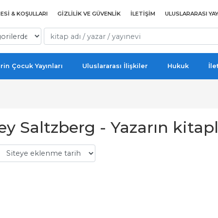
ESI & KOŞULLARI
GIZLILIK VE GÜVENLIK
İLETIŞIM
ULUSLARARASI YAY
rin Çocuk Yayınları
Uluslararası İlişkiler
Hukuk
İle
y Saltzberg - Yazarın kitapl