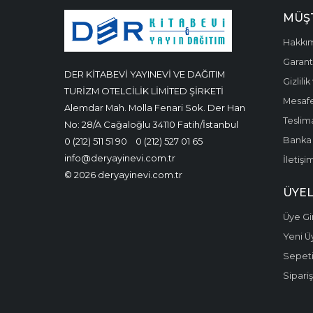
MÜŞT
Hakkı
Garanti
DER KİTABEVİ YAYINEVİ VE DAĞITIM
Gizlili
TURİZM OTELCİLİK LİMİTED ŞİRKETİ
Mesafe
Alemdar Mah. Molla Fenari Sok. Der Han
Teslima
No: 28/A Cağaloğlu 34110 Fatih/İstanbul
Banka 
0 (212) 511 51 90
0 (212) 527 01 65
info@deryayinevi.com.tr
İletişi
© 2026 deryayinevi.com.tr
ÜYEL
Üye Gir
Yeni Ü
Sepet
Sipariş