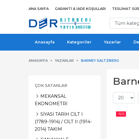
ANA SAYFA
GARANTI & İADE KOŞULLARI
TESLIMAT SÜR
Anasayfa
Kategoriler
Yazarlar
De
ANASAYFA
YAZARLAR
BARNEY SALTZBERG
Barne
ÇOK SATANLAR
MEKANSAL
EKONOMETRİ
SİYASİ TARİH CİLT I
-%
15
(1789-1914) / CİLT II (1914-
2014) TAKIM