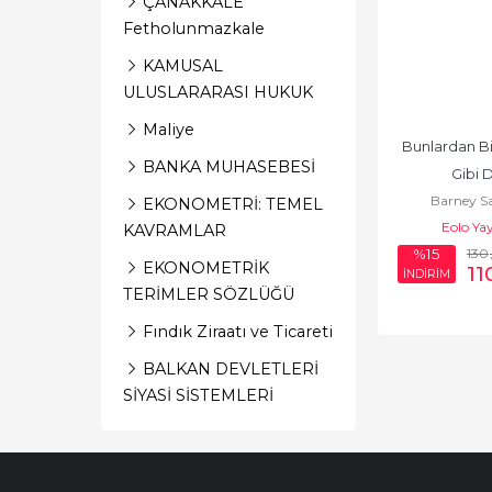
ÇANAKKALE
Fetholunmazkale
KAMUSAL
ULUSLARARASI HUKUK
Maliye
Bunlardan Bir
BANKA MUHASEBESİ
Gibi 
Barney S
EKONOMETRİ: TEMEL
Eolo Yay
KAVRAMLAR
130
%15
EKONOMETRİK
11
İNDİRİM
TERİMLER SÖZLÜĞÜ
Fındık Ziraatı ve Ticareti
BALKAN DEVLETLERİ
SİYASİ SİSTEMLERİ