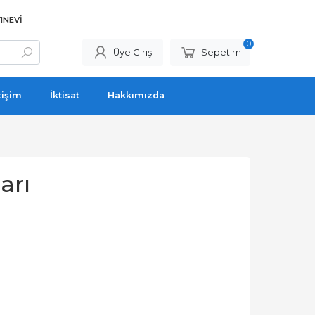
INEVI
0
Üye Girişi
Sepetim
tişim
İktisat
Hakkımızda
arı