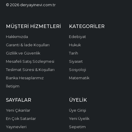
© 2026 deryayinevi.com.tr
MÜŞTERI HIZMETLERI
KATEGORILER
Hakkımızda
Edebiyat
Garanti & İade Koşulları
Hukuk
Gizlilik ve Güvenlik
Tarih
Mesafeli Satış Sözleşmesi
Siyaset
Teslimat Süresi & Koşulları
Sosyoloji
Banka Hesaplarımız
Matematik
İletişim
SAYFALAR
ÜYELIK
Yeni Çıkanlar
Üye Girişi
En Çok Satanlar
Yeni Üyelik
Yayınevleri
Sepetim