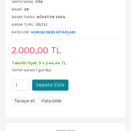
SAYFA SAYISI:
1176
BASKI:
28
BASIM TARIHI:
AĞUSTOS 2024
KAPAK TÜRÜ:
CILTLI
KATEGORI:
HUKUK
/
DERS KITAPLARI
2.000
,00
TL
Taksitli fiyat: 9 x
244
,44
TL
Temin süresi 1 gündür.
Sepete Ekle
Tavsiye et
Hata bildir