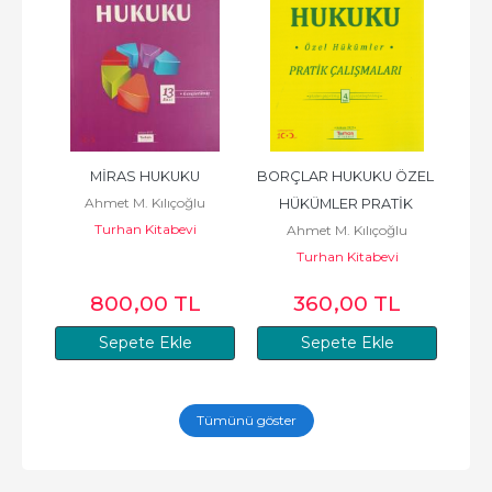
MİRAS HUKUKU
BORÇLAR HUKUKU ÖZEL 
Ahmet M. Kılıçoğlu
HÜKÜMLER PRATİK 
Turhan Kitabevi
Ahmet M. Kılıçoğlu
ÇALIŞMALARI
Turhan Kitabevi
L
800
,00
TL
360
,00
TL
Sepete Ekle
Sepete Ekle
Tümünü göster