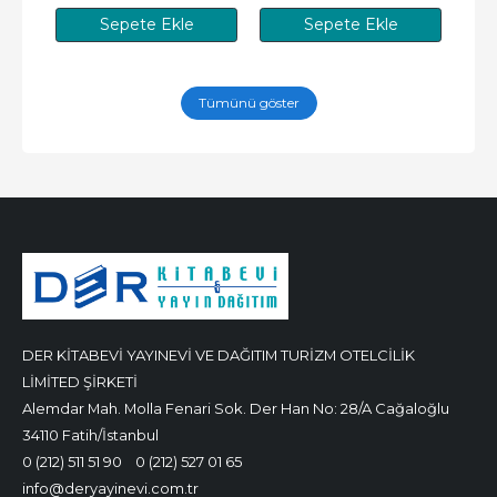
Sepete Ekle
Sepete Ekle
Tümünü göster
DER KİTABEVİ YAYINEVİ VE DAĞITIM TURİZM OTELCİLİK
LİMİTED ŞİRKETİ
Alemdar Mah. Molla Fenari Sok. Der Han No: 28/A Cağaloğlu
34110 Fatih/İstanbul
0 (212) 511 51 90
0 (212) 527 01 65
info@deryayinevi.com.tr