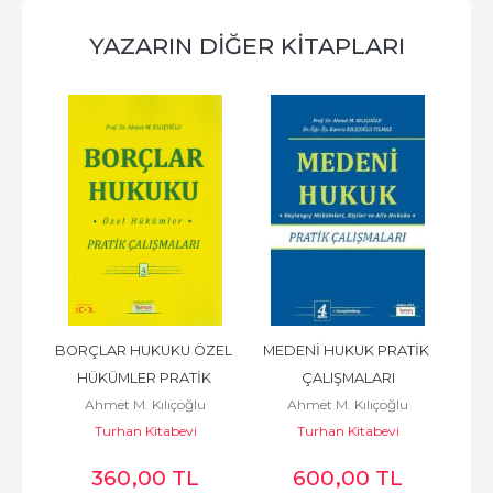
YAZARIN DIĞER KITAPLARI
BORÇLAR HUKUKU ÖZEL 
MEDENİ HUKUK PRATİK 
MİR
u
HÜKÜMLER PRATİK 
ÇALIŞMALARI
Ahmet M. Kılıçoğlu
Ahmet M. Kılıçoğlu
ÇALIŞMALARI
Turhan Kitabevi
Turhan Kitabevi
360
,00
TL
600
,00
TL