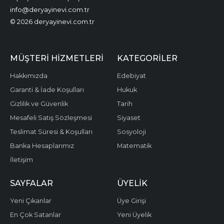
info@deryayinevi.com.tr
© 2026 deryayinevi.com.tr
MÜŞTERI HIZMETLERI
KATEGORILER
Hakkımızda
Edebiyat
Garanti & İade Koşulları
Hukuk
Gizlilik ve Güvenlik
Tarih
Mesafeli Satış Sözleşmesi
Siyaset
Teslimat Süresi & Koşulları
Sosyoloji
Banka Hesaplarımız
Matematik
İletişim
SAYFALAR
ÜYELIK
Yeni Çıkanlar
Üye Girişi
En Çok Satanlar
Yeni Üyelik