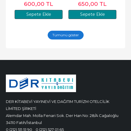
600
,00
TL
650
,00
TL
Sepete Ekle
Sepete Ekle
Tümünü göster
DER KİTABEVİ YAYINEVİ VE DAĞITIM TURİZM OTELCİLİK
LİMİTED ŞİRKETİ
Alemdar Mah. Molla Fenari Sok. Der Han No: 28/A Cağaloğlu
34110 Fatih/İstanbul
0 (212) 511 51 90
0 (212) 527 01 65