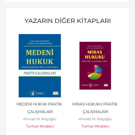
YAZARIN DIĞER KITAPLARI
ZEL 
MEDENİ HUKUK PRATİK 
MİRAS HUKUKU PRATİK 
 
ÇALIŞMALARI
ÇALIŞMALARI
u
Ahmet M. Kılıçoğlu
Ahmet M. Kılıçoğlu
Turhan Kitabevi
Turhan Kitabevi