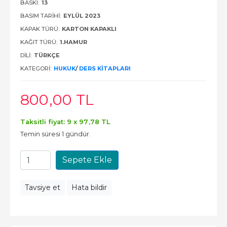
BASKI:
13
BASIM TARIHI:
EYLÜL 2023
KAPAK TÜRÜ:
KARTON KAPAKLI
KAĞIT TÜRÜ:
1.HAMUR
DILI:
TÜRKÇE
KATEGORI:
HUKUK
/
DERS KITAPLARI
800
,00
TL
Taksitli fiyat: 9 x
97
,78
TL
Temin süresi 1 gündür.
Sepete Ekle
Tavsiye et
Hata bildir