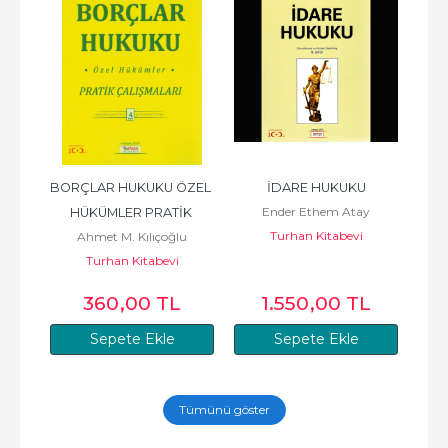
BORÇLAR HUKUKU ÖZEL 
İDARE HUKUKU
MED
Ender Ethem Atay
HÜKÜMLER PRATİK 
Turhan Kitabevi
Ahmet M. Kılıçoğlu
ÇALIŞMALARI
Turhan Kitabevi
L
360
,00
TL
1.550
,00
TL
Sepete Ekle
Sepete Ekle
Tümünü göster