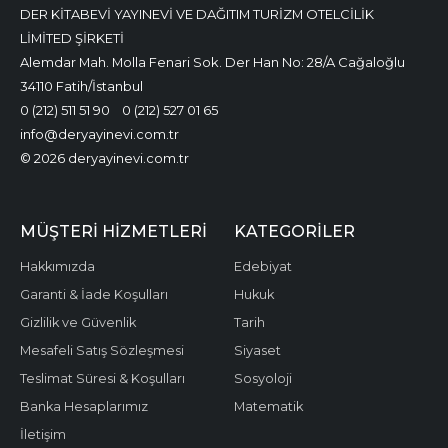
DER KİTABEVİ YAYINEVİ VE DAĞITIM TURİZM OTELCİLİK
LİMİTED ŞİRKETİ
Alemdar Mah. Molla Fenari Sok. Der Han No: 28/A Cağaloğlu
34110 Fatih/İstanbul
0 (212) 511 51 90
0 (212) 527 01 65
info@deryayinevi.com.tr
© 2026 deryayinevi.com.tr
MÜŞTERI HIZMETLERI
KATEGORILER
Hakkımızda
Edebiyat
Garanti & İade Koşulları
Hukuk
Gizlilik ve Güvenlik
Tarih
Mesafeli Satış Sözleşmesi
Siyaset
Teslimat Süresi & Koşulları
Sosyoloji
Banka Hesaplarımız
Matematik
İletişim