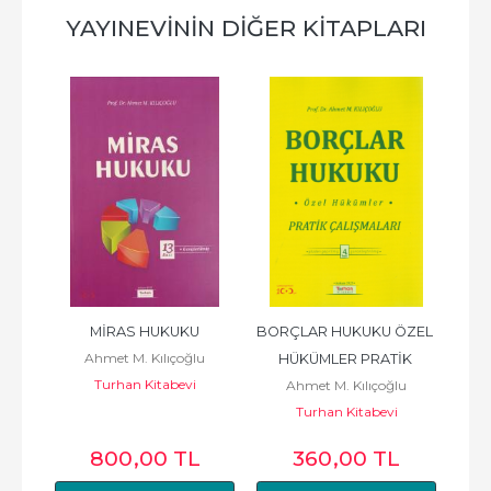
YAYINEVININ DIĞER KITAPLARI
MİRAS HUKUKU
BORÇLAR HUKUKU ÖZEL 
Ahmet M. Kılıçoğlu
HÜKÜMLER PRATİK 
Turhan Kitabevi
Ahmet M. Kılıçoğlu
ÇALIŞMALARI
Turhan Kitabevi
L
800
,00
TL
360
,00
TL