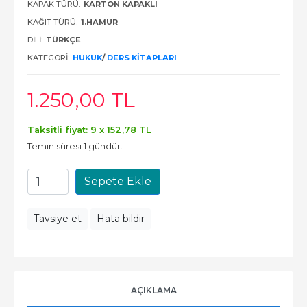
KAPAK TÜRÜ:
KARTON KAPAKLI
KAĞIT TÜRÜ:
1.HAMUR
DILI:
TÜRKÇE
KATEGORI:
HUKUK
/
DERS KITAPLARI
1.250
,00
TL
Taksitli fiyat: 9 x
152
,78
TL
Temin süresi 1 gündür.
Sepete Ekle
Tavsiye et
Hata bildir
AÇIKLAMA