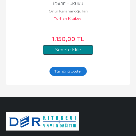
İDARE HUKUKU
Onur Karahanoğulları
Turhan Kitabevi
1.150
,00
TL
Sepete Ekle
Tümünü göster