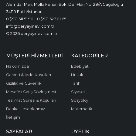
Alemdar Mah. Molla Fenari Sok. Der Han No: 28/A Cağaloğlu
34110 Fatih/İstanbul
0 (212) 511 51 90
0 (212) 527 01 65
info@deryayinevi.com.tr
© 2026 deryayinevi.com.tr
MÜŞTERI HIZMETLERI
KATEGORILER
Hakkımızda
Edebiyat
Garanti & İade Koşulları
Hukuk
Gizlilik ve Güvenlik
Tarih
Mesafeli Satış Sözleşmesi
Siyaset
Teslimat Süresi & Koşulları
Sosyoloji
Banka Hesaplarımız
Matematik
İletişim
SAYFALAR
ÜYELIK