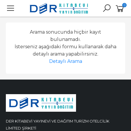
0
Arama sonucunda hiçbir kayıt
bulunamadı.
İsterseniz aşağıdaki formu kullanarak daha
detaylı arama yapabilirsiniz.
Detaylı Arama
DER KİTABEVİ YAYINEVİ VE DAĞITIM TURİZM OTELCİLİK
LİMİTED ŞİRKETİ