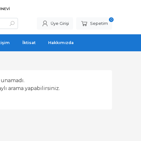
INEVI
0
Üye Girişi
Sepetim
tişim
İktisat
Hakkımızda
lunamadı.
lı arama yapabilirsiniz.