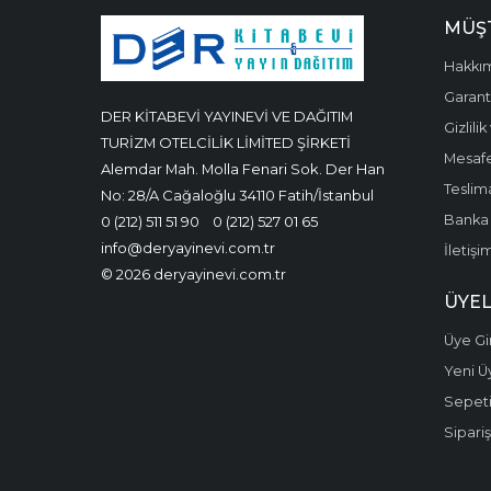
MÜŞT
Hakkı
Garanti
DER KİTABEVİ YAYINEVİ VE DAĞITIM
Gizlili
TURİZM OTELCİLİK LİMİTED ŞİRKETİ
Mesafe
Alemdar Mah. Molla Fenari Sok. Der Han
Teslima
No: 28/A Cağaloğlu 34110 Fatih/İstanbul
Banka 
0 (212) 511 51 90
0 (212) 527 01 65
info@deryayinevi.com.tr
İletişi
© 2026 deryayinevi.com.tr
ÜYEL
Üye Gir
Yeni Ü
Sepet
Sipariş