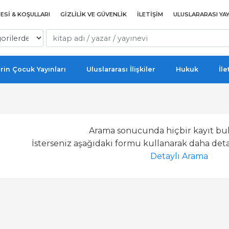
ESI & KOŞULLARI
GIZLILIK VE GÜVENLIK
İLETIŞIM
ULUSLARARASI YAY
rin Çocuk Yayınları
Uluslararası İlişkiler
Hukuk
İle
Arama sonucunda hiçbir kayıt bu
İsterseniz aşağıdaki formu kullanarak daha detay
Detaylı Arama