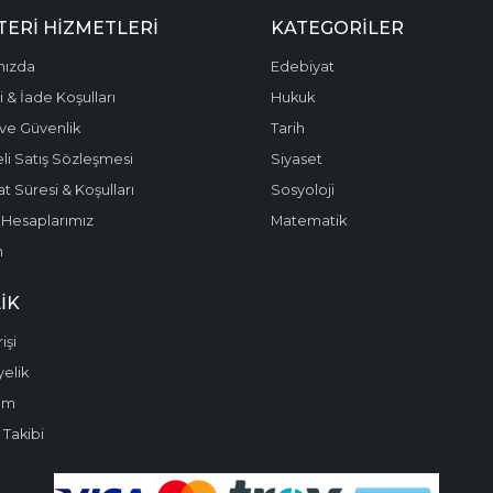
ERI HIZMETLERI
KATEGORILER
mızda
Edebiyat
 & İade Koşulları
Hukuk
k ve Güvenlik
Tarih
li Satış Sözleşmesi
Siyaset
t Süresi & Koşulları
Sosyoloji
Hesaplarımız
Matematik
m
IK
işi
yelik
im
 Takibi