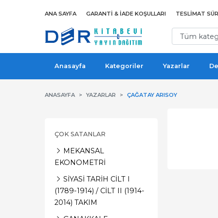
ANA SAYFA
GARANTI & İADE KOŞULLARI
TESLIMAT SÜR
Anasayfa
Kategoriler
Yazarlar
De
ANASAYFA
YAZARLAR
ÇAĞATAY ARISOY
ÇOK SATANLAR
MEKANSAL
EKONOMETRİ
SİYASİ TARİH CİLT I
(1789-1914) / CİLT II (1914-
2014) TAKIM