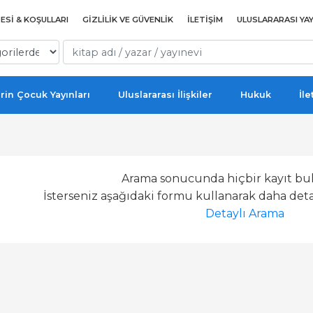
ESI & KOŞULLARI
GIZLILIK VE GÜVENLIK
İLETIŞIM
ULUSLARARASI YAY
rin Çocuk Yayınları
Uluslararası İlişkiler
Hukuk
İle
Arama sonucunda hiçbir kayıt bu
İsterseniz aşağıdaki formu kullanarak daha detay
Detaylı Arama