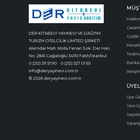
MÜŞT
Hakkı
Garanti
DER KİTABEVİ YAYINEVİ VE DAĞITIM
Gizlili
TURİZM OTELCİLİK LİMİTED ŞİRKETİ
Mesafe
Alemdar Mah. Molla Fenari Sok. Der Han
Teslima
No: 28/A Cağaloğlu 34110 Fatih/İstanbul
Banka 
0 (212) 511 51 90
0 (212) 527 01 65
info@deryayinevi.com.tr
İletişi
© 2026 deryayinevi.com.tr
ÜYEL
Üye Gir
Yeni Ü
Sepet
Sipariş