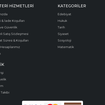
ERI HIZMETLERI
KATEGORILER
mızda
Edebiyat
 & İade Koşulları
Hukuk
k ve Güvenlik
Tarih
li Satış Sözleşmesi
Siyaset
t Süresi & Koşulları
Sosyoloji
Hesaplarımız
Matematik
m
IK
işi
yelik
im
 Takibi