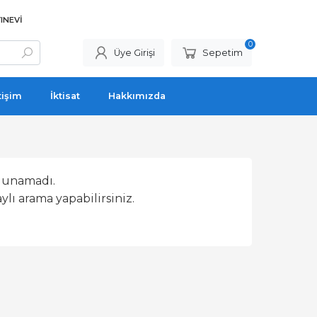
INEVI
0
Üye Girişi
Sepetim
tişim
İktisat
Hakkımızda
lunamadı.
lı arama yapabilirsiniz.