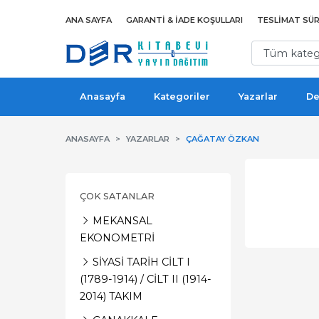
ANA SAYFA
GARANTI & İADE KOŞULLARI
TESLIMAT SÜR
Anasayfa
Kategoriler
Yazarlar
De
ANASAYFA
YAZARLAR
ÇAĞATAY ÖZKAN
ÇOK SATANLAR
MEKANSAL
EKONOMETRİ
SİYASİ TARİH CİLT I
(1789-1914) / CİLT II (1914-
2014) TAKIM