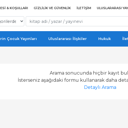
ESI & KOŞULLARI
GIZLILIK VE GÜVENLIK
İLETIŞIM
ULUSLARARASI YAY
rin Çocuk Yayınları
Uluslararası İlişkiler
Hukuk
İle
Arama sonucunda hiçbir kayıt bu
İsterseniz aşağıdaki formu kullanarak daha detay
Detaylı Arama