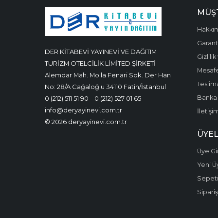
MÜŞT
Hakkı
Garanti
DER KİTABEVİ YAYINEVİ VE DAĞITIM
Gizlili
TURİZM OTELCİLİK LİMİTED ŞİRKETİ
Mesafe
Alemdar Mah. Molla Fenari Sok. Der Han
Teslima
No: 28/A Cağaloğlu 34110 Fatih/İstanbul
Banka 
0 (212) 511 51 90
0 (212) 527 01 65
info@deryayinevi.com.tr
İletişi
© 2026 deryayinevi.com.tr
ÜYEL
Üye Gir
Yeni Ü
Sepet
Sipariş