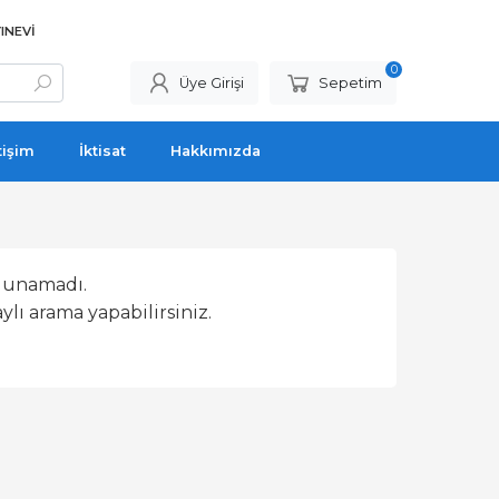
INEVI
0
Üye Girişi
Sepetim
tişim
İktisat
Hakkımızda
lunamadı.
lı arama yapabilirsiniz.