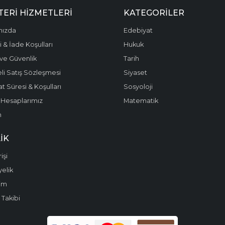
ERI HIZMETLERI
KATEGORILER
mızda
Edebiyat
 & İade Koşulları
Hukuk
k ve Güvenlik
Tarih
li Satış Sözleşmesi
Siyaset
t Süresi & Koşulları
Sosyoloji
Hesaplarımız
Matematik
m
IK
işi
yelik
im
 Takibi