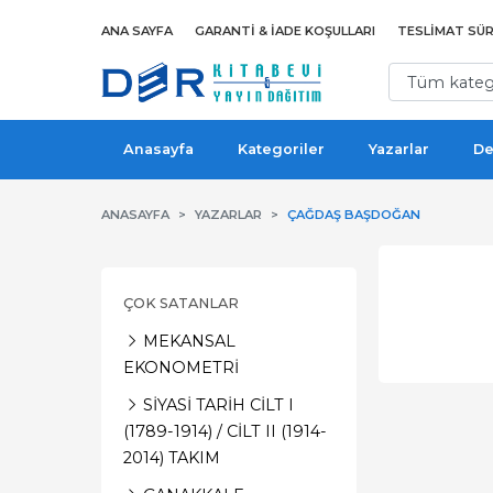
ANA SAYFA
GARANTI & İADE KOŞULLARI
TESLIMAT SÜR
Anasayfa
Kategoriler
Yazarlar
De
ANASAYFA
YAZARLAR
ÇAĞDAŞ BAŞDOĞAN
ÇOK SATANLAR
MEKANSAL
EKONOMETRİ
SİYASİ TARİH CİLT I
(1789-1914) / CİLT II (1914-
2014) TAKIM