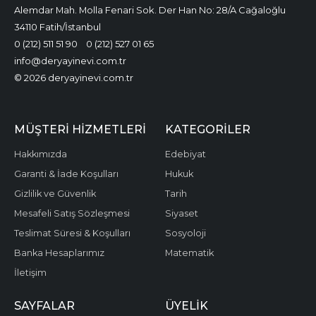
Alemdar Mah. Molla Fenari Sok. Der Han No: 28/A Cağaloğlu
34110 Fatih/İstanbul
0 (212) 511 51 90
0 (212) 527 01 65
info@deryayinevi.com.tr
© 2026 deryayinevi.com.tr
MÜŞTERI HIZMETLERI
KATEGORILER
Hakkımızda
Edebiyat
Garanti & İade Koşulları
Hukuk
Gizlilik ve Güvenlik
Tarih
Mesafeli Satış Sözleşmesi
Siyaset
Teslimat Süresi & Koşulları
Sosyoloji
Banka Hesaplarımız
Matematik
İletişim
SAYFALAR
ÜYELIK