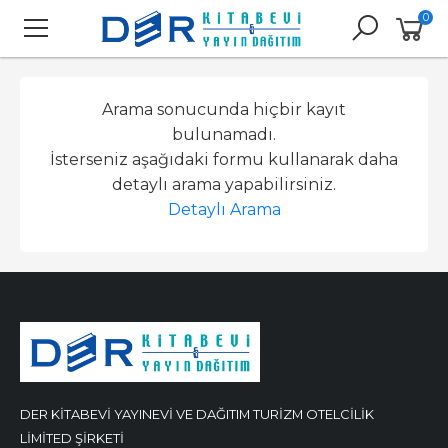
0
Arama sonucunda hiçbir kayıt
bulunamadı.
İsterseniz aşağıdaki formu kullanarak daha
detaylı arama yapabilirsiniz.
Detaylı Arama
DER KİTABEVİ YAYINEVİ VE DAĞITIM TURİZM OTELCİLİK
LİMİTED ŞİRKETİ