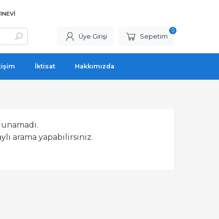
INEVI
0
Üye Girişi
Sepetim
tişim
İktisat
Hakkımızda
lunamadı.
lı arama yapabilirsiniz.