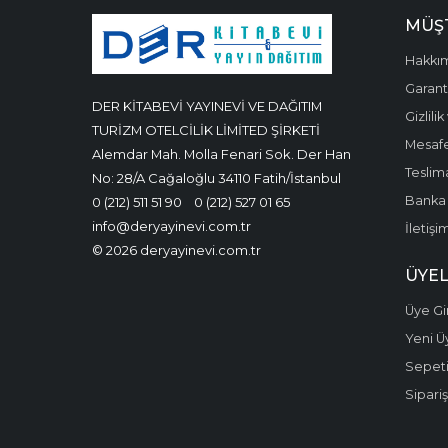
MÜŞT
Hakkı
Garanti
DER KİTABEVİ YAYINEVİ VE DAĞITIM
Gizlili
TURİZM OTELCİLİK LİMİTED ŞİRKETİ
Mesafe
Alemdar Mah. Molla Fenari Sok. Der Han
Teslima
No: 28/A Cağaloğlu 34110 Fatih/İstanbul
Banka 
0 (212) 511 51 90
0 (212) 527 01 65
info@deryayinevi.com.tr
İletişi
© 2026 deryayinevi.com.tr
ÜYEL
Üye Gir
Yeni Ü
Sepet
Sipariş