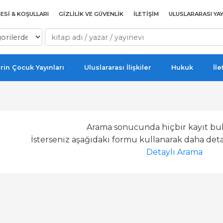
ESI & KOŞULLARI
GIZLILIK VE GÜVENLIK
İLETIŞIM
ULUSLARARASI YAY
rin Çocuk Yayınları
Uluslararası İlişkiler
Hukuk
İle
Arama sonucunda hiçbir kayıt bu
İsterseniz aşağıdaki formu kullanarak daha detay
Detaylı Arama