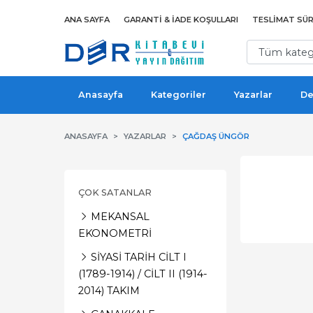
ANA SAYFA
GARANTI & İADE KOŞULLARI
TESLIMAT SÜR
Anasayfa
Kategoriler
Yazarlar
De
ANASAYFA
YAZARLAR
ÇAĞDAŞ ÜNGÖR
ÇOK SATANLAR
MEKANSAL
EKONOMETRİ
SİYASİ TARİH CİLT I
(1789-1914) / CİLT II (1914-
2014) TAKIM