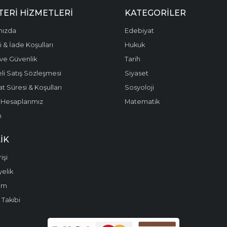
ERI HIZMETLERI
KATEGORILER
mızda
Edebiyat
 & İade Koşulları
Hukuk
k ve Güvenlik
Tarih
li Satış Sözleşmesi
Siyaset
t Süresi & Koşulları
Sosyoloji
Hesaplarımız
Matematik
m
IK
işi
yelik
im
 Takibi