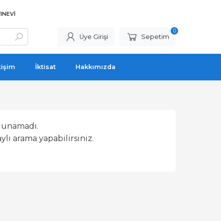
INEVI
0
Üye Girişi
Sepetim
tişim
İktisat
Hakkımızda
lunamadı.
lı arama yapabilirsiniz.