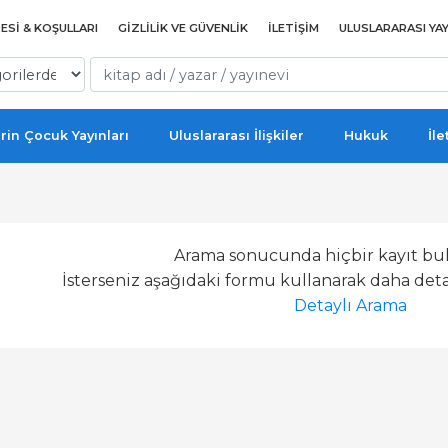
ESI & KOŞULLARI
GIZLILIK VE GÜVENLIK
İLETIŞIM
ULUSLARARASI YAY
rin Çocuk Yayınları
Uluslararası İlişkiler
Hukuk
İle
Arama sonucunda hiçbir kayıt bu
İsterseniz aşağıdaki formu kullanarak daha detay
Detaylı Arama