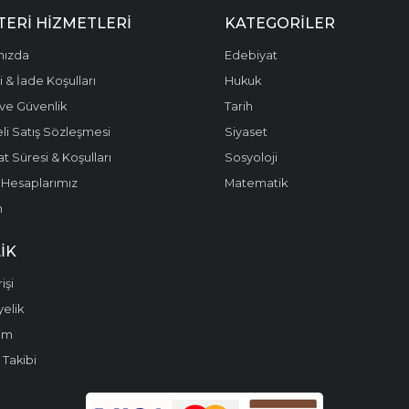
ERI HIZMETLERI
KATEGORILER
mızda
Edebiyat
 & İade Koşulları
Hukuk
k ve Güvenlik
Tarih
li Satış Sözleşmesi
Siyaset
t Süresi & Koşulları
Sosyoloji
Hesaplarımız
Matematik
m
IK
işi
yelik
im
 Takibi