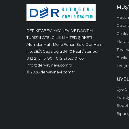
MÜŞT
Hakkı
Garanti
DER KİTABEVİ YAYINEVİ VE DAĞITIM
Gizlili
TURİZM OTELCİLİK LİMİTED ŞİRKETİ
Mesafe
Alemdar Mah. Molla Fenari Sok. Der Han
Teslima
No: 28/A Cağaloğlu 34110 Fatih/İstanbul
Banka 
0 (212) 511 51 90
0 (212) 527 01 65
info@deryayinevi.com.tr
İletişi
© 2026 deryayinevi.com.tr
ÜYEL
Üye Gir
Yeni Ü
Sepet
Sipariş