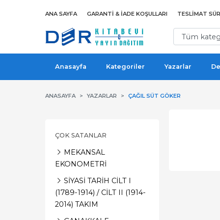
ANA SAYFA
GARANTI & İADE KOŞULLARI
TESLIMAT SÜR
Anasayfa
Kategoriler
Yazarlar
De
ANASAYFA
YAZARLAR
ÇAĞIL SÜT GÖKER
ÇOK SATANLAR
MEKANSAL
EKONOMETRİ
SİYASİ TARİH CİLT I
(1789-1914) / CİLT II (1914-
2014) TAKIM