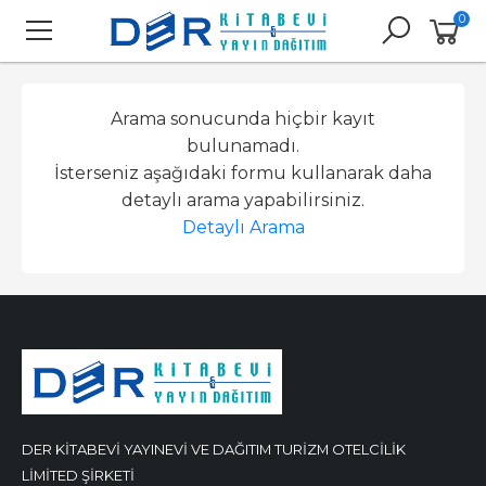
0
Arama sonucunda hiçbir kayıt
bulunamadı.
İsterseniz aşağıdaki formu kullanarak daha
detaylı arama yapabilirsiniz.
Detaylı Arama
DER KİTABEVİ YAYINEVİ VE DAĞITIM TURİZM OTELCİLİK
LİMİTED ŞİRKETİ