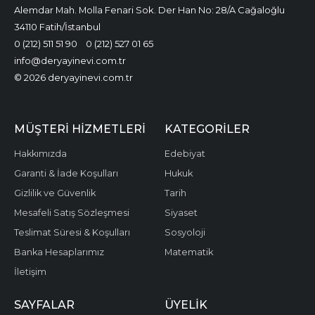
Alemdar Mah. Molla Fenari Sok. Der Han No: 28/A Cağaloğlu
34110 Fatih/İstanbul
0 (212) 511 51 90
0 (212) 527 01 65
info@deryayinevi.com.tr
© 2026 deryayinevi.com.tr
MÜŞTERI HIZMETLERI
KATEGORILER
Hakkımızda
Edebiyat
Garanti & İade Koşulları
Hukuk
Gizlilik ve Güvenlik
Tarih
Mesafeli Satış Sözleşmesi
Siyaset
Teslimat Süresi & Koşulları
Sosyoloji
Banka Hesaplarımız
Matematik
İletişim
SAYFALAR
ÜYELIK