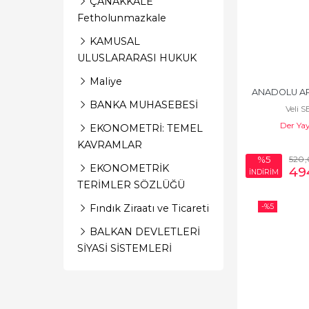
ÇANAKKALE
Fetholunmazkale
KAMUSAL
ULUSLARARASI HUKUK
Maliye
ANADOLU AR
BANKA MUHASEBESİ
Veli 
Der Yay
EKONOMETRİ: TEMEL
KAVRAMLAR
520
%5
EKONOMETRİK
49
İNDİRİM
TERİMLER SÖZLÜĞÜ
-%
5
Fındık Ziraatı ve Ticareti
BALKAN DEVLETLERİ
SİYASİ SİSTEMLERİ