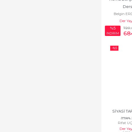
Ders
Belgin E
Der Yay
720
%5
68
İNDİRİM
-%
5
SİYASİ TARİ
(1789-
Rifat 
Der Yay