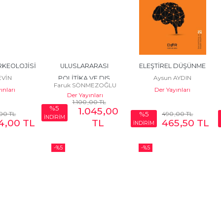
KEOLOJİSİ
ULUSLARARASI 
ELEŞTİREL DÜŞÜNME
SEVİN
Aysun AYDIN
POLİTİKA VE DIŞ 
Faruk SÖNMEZOĞLU
ınları
Der Yayınları
POLİTİKA ANALİZİ
Der Yayınları
1.100
,00
TL
%5
1.045
,00
,00
TL
490
,00
TL
%5
İNDİRİM
4
,00
TL
TL
465
,50
TL
İNDİRİM
-%
5
-%
5