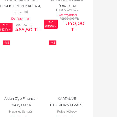
ERKEKLERİ: MEKANLARI, 
(1914-2014)
Rifat UÇAROL
Murat İRİ
İDEOLOJİLERİ
Der Yayınları
Der Yayınları
1.200
,00
TL
%5
1.140
,00
490
,00
TL
%5
İNDİRİM
465
,50
TL
TL
İNDİRİM
-%
5
-%
5
A'dan Z'ye Finansal 
KARTAL VE 
Okuryazarlık
EJDERHA’NIN VALSİ 
Haşmet Sarıgül
Fulya Köksoy
AMERİKA – ÇİN 