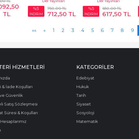
,00
TL
Der Yayınları
Der Yayınları
.092
,50
750
,00
TL
650
,00
TL
%5
%5
TL
712
,50
TL
617
,50
TL
İNDİRİM
İNDİRİM
««
«
1
2
3
4
5
6
7
8
9
ERI HIZMETLERI
KATEGORILER
mızda
Edebiyat
 & İade Koşulları
Hukuk
k ve Güvenlik
Tarih
li Satış Sözleşmesi
Siyaset
t Süresi & Koşulları
Sosyoloji
Hesaplarımız
Matematik
m