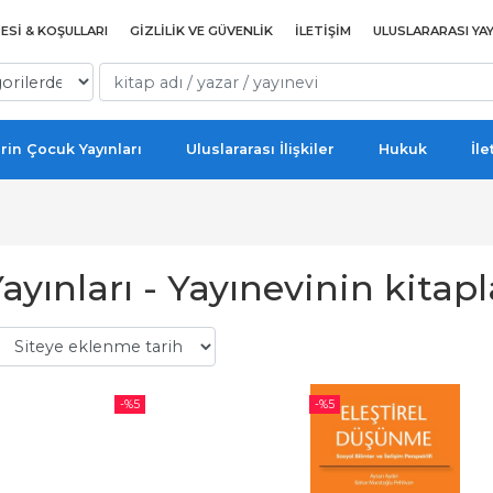
ESI & KOŞULLARI
GIZLILIK VE GÜVENLIK
İLETIŞIM
ULUSLARARASI YAY
rin Çocuk Yayınları
Uluslararası İlişkiler
Hukuk
İle
ayınları - Yayınevinin kitapl
-%
5
-%
5