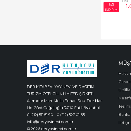
1.150
%5
1
İNDİRİM
MÜŞT
Hakkı
Garanti
DER KİTABEVİ YAYINEVİ VE DAĞITIM
Gizlili
TURİZM OTELCİLİK LİMİTED ŞİRKETİ
Mesafe
Alemdar Mah. Molla Fenari Sok. Der Han
Teslima
No: 28/A Cağaloğlu 34110 Fatih/İstanbul
Banka 
0 (212) 511 51 90
0 (212) 527 01 65
info@deryayinevi.com.tr
İletişi
© 2026 deryayinevi.com.tr