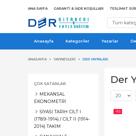
ANA SAYFA
GARANTI & İADE KOŞULLARI
TESLIMAT SÜR
Anasayfa
Kategoriler
Yazarlar
De
ANASAYFA
YAYINEVLERI
DER YAYINLARI
Der Y
ÇOK SATANLAR
MEKANSAL
EKONOMETRİ
SİYASİ TARİH CİLT I
-%
5
(1789-1914) / CİLT II (1914-
2014) TAKIM