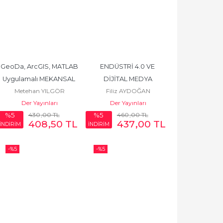
GeoDa, ArcGIS, MATLAB 
ENDÜSTRİ 4.0 VE 
Uygulamalı MEKANSAL 
DİJİTAL MEDYA
Metehan YILGÖR
Filiz AYDOĞAN
EKONOMETRİ
Der Yayınları
Der Yayınları
430
,00
TL
460
,00
TL
%5
%5
408
,50
TL
437
,00
TL
İNDİRİM
İNDİRİM
-%
5
-%
5