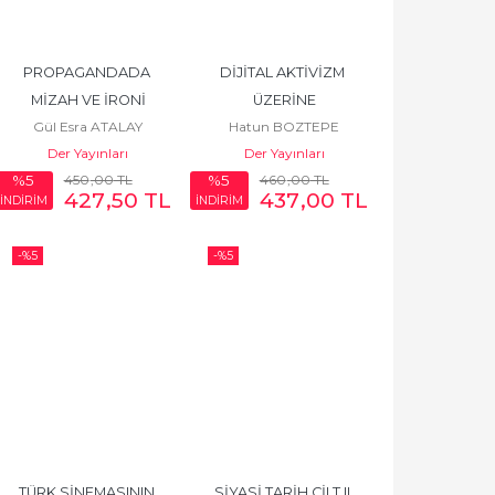
PROPAGANDADA 
DİJİTAL AKTİVİZM 
MİZAH VE İRONİ
ÜZERİNE
Gül Esra ATALAY
Hatun BOZTEPE
Der Yayınları
Der Yayınları
TAŞKIRAN
450
,00
TL
460
,00
TL
%5
%5
427
,50
TL
437
,00
TL
İNDİRİM
İNDİRİM
-%
5
-%
5
TÜRK SİNEMASININ 
SİYASİ TARİH CİLT II 