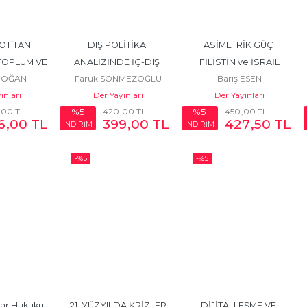
OT’TAN 
DIŞ POLİTİKA 
ASİMETRİK GÜÇ 
OPLUM VE 
ANALİZİNDE İÇ-DIŞ 
FİLİSTİN ve İSRAİL
YDOĞAN
Faruk SÖNMEZOĞLU
Barış ESEN
YA
FAKTÖR ÖNCELİĞİ 
ınları
Der Yayınları
Der Yayınları
TARTIŞMASI
,00
TL
420
,00
TL
450
,00
TL
%5
%5
6
,00
TL
399
,00
TL
427
,50
TL
İNDİRİM
İNDİRİM
-%
5
-%
5
ar Hukuku 
21. YÜZYILDA KRİZLER
DİJİTALLEŞME VE 