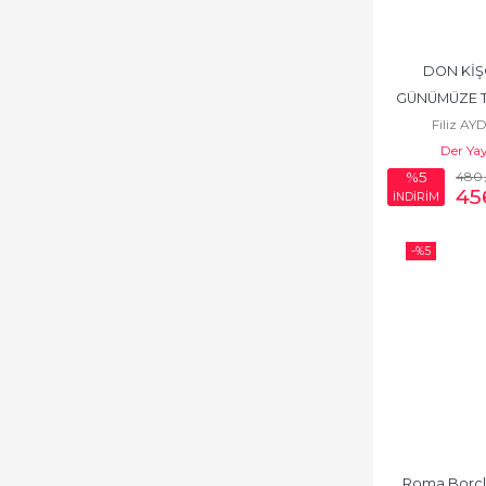
DON KİŞ
GÜNÜMÜZE T
Filiz A
MED
Der Yay
480
%5
45
İNDİRİM
-%
5
Roma Borçl