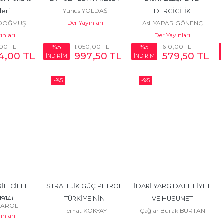
Yunus YOLDAŞ
leri
DERGİCİLİK
Der Yayınları
RDOĞMUŞ
Aslı YAPAR GÖNENÇ
ınları
Der Yayınları
,00
TL
1.050
,00
TL
610
,00
TL
%5
%5
4
,00
TL
997
,50
TL
579
,50
TL
İNDİRİM
İNDİRİM
-%
5
-%
5
H CİLT I 
STRATEJİK GÜÇ PETROL 
İDARİ YARGIDA EHLİYET 
1914)
TÜRKİYE’NİN 
VE HUSUMET
UÇAROL
Ferhat KÖKYAY
Çağlar Burak BURTAN
PETROPOLİTİĞİ
ınları