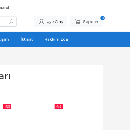
INEVI
0
Üye Girişi
Sepetim
tişim
İktisat
Hakkımızda
arı
-%
5
-%
5