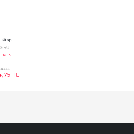
n Kitap
illett
ıncılık
,00
TL
4
,75
TL