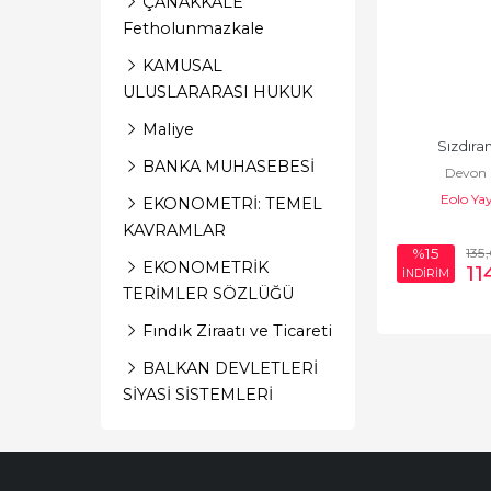
ÇANAKKALE
Fetholunmazkale
KAMUSAL
ULUSLARARASI HUKUK
Maliye
Sızdıra
BANKA MUHASEBESİ
Devon S
Eolo Yay
EKONOMETRİ: TEMEL
KAVRAMLAR
135
%15
EKONOMETRİK
11
İNDİRİM
TERİMLER SÖZLÜĞÜ
Fındık Ziraatı ve Ticareti
BALKAN DEVLETLERİ
SİYASİ SİSTEMLERİ