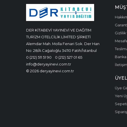
MÜŞT
Hakkı
Garanti
DER KİTABEVİ YAYINEVİ VE DAĞITIM
Gizlili
TURİZM OTELCİLİK LİMİTED ŞİRKETİ
Mesafe
Alemdar Mah. Molla Fenari Sok. Der Han
Teslima
No: 28/A Cağaloğlu 34110 Fatih/İstanbul
Banka 
0 (212) 511 51 90
0 (212) 527 01 65
info@deryayinevi.com.tr
İletişi
© 2026 deryayinevi.com.tr
ÜYEL
Üye Gir
Yeni Ü
Sepet
Sipariş