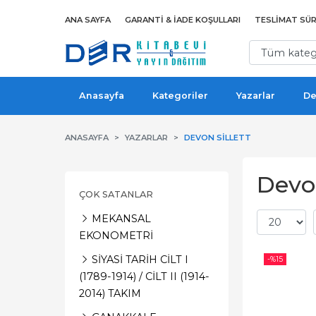
ANA SAYFA
GARANTI & İADE KOŞULLARI
TESLIMAT SÜR
Anasayfa
Kategoriler
Yazarlar
De
ANASAYFA
YAZARLAR
DEVON SILLETT
Devon
ÇOK SATANLAR
MEKANSAL
EKONOMETRİ
SİYASİ TARİH CİLT I
-%
15
(1789-1914) / CİLT II (1914-
2014) TAKIM