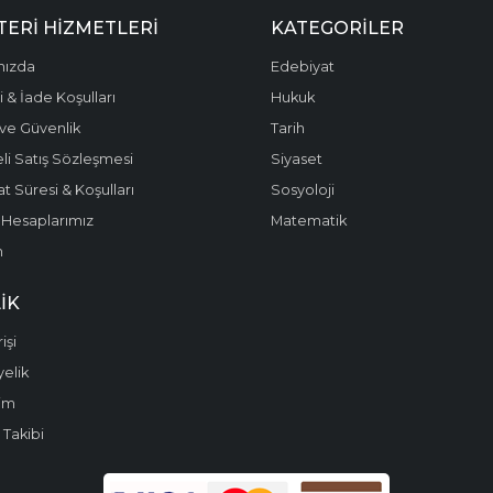
ERI HIZMETLERI
KATEGORILER
mızda
Edebiyat
 & İade Koşulları
Hukuk
k ve Güvenlik
Tarih
li Satış Sözleşmesi
Siyaset
t Süresi & Koşulları
Sosyoloji
Hesaplarımız
Matematik
m
IK
işi
yelik
im
 Takibi