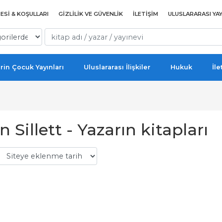
ESI & KOŞULLARI
GIZLILIK VE GÜVENLIK
İLETIŞIM
ULUSLARARASI YAY
rin Çocuk Yayınları
Uluslararası İlişkiler
Hukuk
İle
 Sillett - Yazarın kitapları