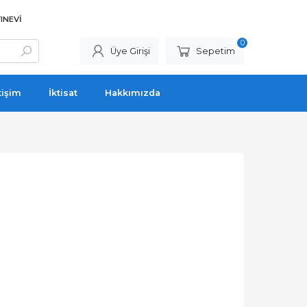
INEVI
0
Üye Girişi
Sepetim
tişim
İktisat
Hakkımızda