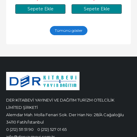
Sepete Ekle
Sepete Ekle
Tümünü göster
DER KİTABEVİ YAYINEVİ VE DAĞITIM TURİZM OTELCİLİK
LİMİTED ŞİRKETİ
Alemdar Mah. Molla Fenari Sok. Der Han No: 28/A Cağaloğlu
34110 Fatih/İstanbul
0 (212) 511 51 90
0 (212) 527 01 65
info@deryayinevi.com.tr