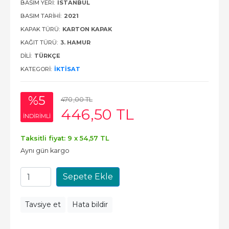
BASIM YERI:
İSTANBUL
BASIM TARIHI:
2021
KAPAK TÜRÜ:
KARTON KAPAK
KAĞIT TÜRÜ:
3. HAMUR
DILI:
TÜRKÇE
KATEGORI:
İKTISAT
%5
470
,00
TL
446
,50
TL
INDIRIMLI
Taksitli fiyat: 9 x
54
,57
TL
Aynı gün kargo
Sepete Ekle
Tavsiye et
Hata bildir