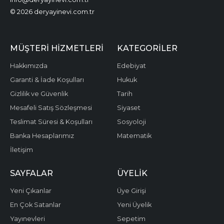
© 2026 deryayinevi.com.tr
MÜŞTERI HIZMETLERI
KATEGORILER
Hakkımızda
Edebiyat
Garanti & İade Koşulları
Hukuk
Gizlilik ve Güvenlik
Tarih
Mesafeli Satış Sözleşmesi
Siyaset
Teslimat Süresi & Koşulları
Sosyoloji
Banka Hesaplarımız
Matematik
İletişim
SAYFALAR
ÜYELIK
Yeni Çıkanlar
Üye Girişi
En Çok Satanlar
Yeni Üyelik
Yayınevleri
Sepetim