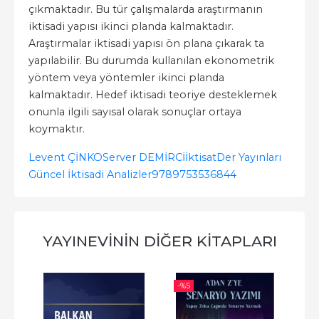
çıkmaktadır. Bu tür çalışmalarda araştırmanın
iktisadi yapısı ikinci planda kalmaktadır.
Araştırmalar iktisadi yapısı ön plana çıkarak ta
yapılabilir. Bu durumda kullanılan ekonometrik
yöntem veya yöntemler ikinci planda
kalmaktadır. Hedef iktisadi teoriye desteklemek
onunla ilgili sayısal olarak sonuçlar ortaya
koymaktır.
Levent ÇİNKO
Server DEMİRCİ
İktisat
Der Yayınları
Güncel İktisadi Analizler
9789753536844
YAYINEVININ DIĞER KITAPLARI
-%
5
-%