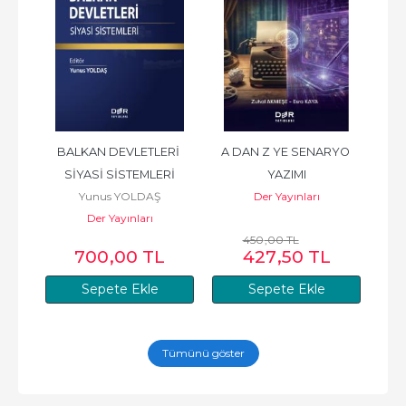
E 
BALKAN DEVLETLERİ 
A DAN Z YE SENARYO 
K
İ
SİYASİ SİSTEMLERİ
YAZIMI
F
Yunus YOLDAŞ
Der Yayınları
Der Yayınları
450
,00
TL
700
,00
TL
427
,50
TL
Sepete Ekle
Sepete Ekle
Tümünü göster