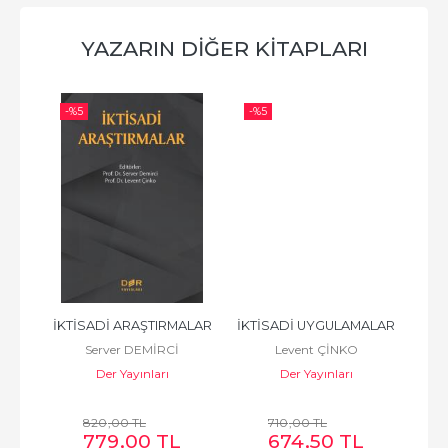
YAZARIN DIĞER KITAPLARI
-%
5
-%
5
-%
i 
İKTİSADİ ARAŞTIRMALAR
İKTİSADİ UYGULAMALAR
U
Server DEMİRCİ
Levent ÇİNKO
Der Yayınları
Der Yayınları
820
,00
TL
710
,00
TL
779
,00
TL
674
,50
TL