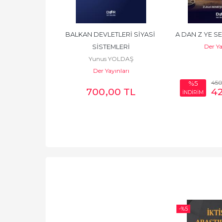
İŞİMDE MARKA 
BALKAN DEVLETLERİ SİYASİ 
A DAN Z YE S
Der Ya
TİMİ
SİSTEMLERİ
 TANAYDI
Yunus YOLDAŞ
yınları
Der Yayınları
0
,00
TL
45
%5
46
,00
TL
700
,00
TL
4
İNDİRİM
-%
5