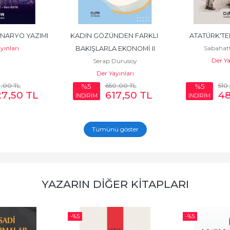
ENARYO YAZIMI
KADIN GÖZÜNDEN FARKLI 
ATATÜRK'TE
yınları
Sabahat
BAKIŞLARLA EKONOMİ II
Der Ya
Serap Durusoy
Der Yayınları
0
,00
TL
650
,00
TL
510
%5
%5
27
,50
TL
617
,50
TL
4
İNDİRİM
İNDİRİM
Tümünü göster
YAZARIN DIĞER KITAPLARI
-%
5
-%
5