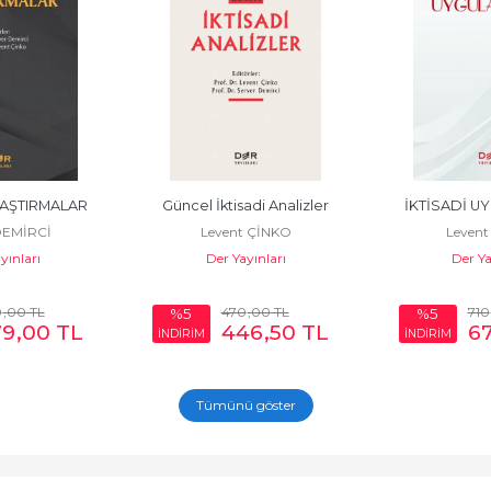
RAŞTIRMALAR
Güncel İktisadi Analizler
İKTİSADİ U
DEMİRCİ
Levent ÇİNKO
Levent
yınları
Der Yayınları
Der Ya
0
,00
TL
470
,00
TL
710
%5
%5
79
,00
TL
446
,50
TL
6
İNDİRİM
İNDİRİM
Tümünü göster