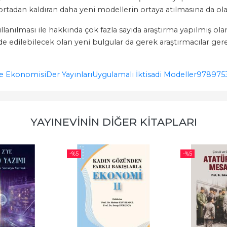
rtadan kaldıran daha yeni modellerin ortaya atılmasına da ol
nılması ile hakkında çok fazla sayıda araştırma yapılmış olan ik
e edilebilecek olan yeni bulgular da gerek araştırmacılar gerek
ye Ekonomisi
Der Yayınları
Uygulamalı İktisadi Modeller
978975
YAYINEVININ DIĞER KITAPLARI
-%
5
-%
5