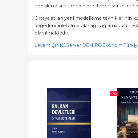
genişlemesi bu modellerin temel sorunlarını o
Ortaya atılan yeni modelleme tekniklerinin kulla
değerlendirilebilme olanağı sağlamaktadır. Eld
olabilmektedir.
Levent ÇİNKO
Server DEMİRCİ
Ekonomi
Türki
-%
5