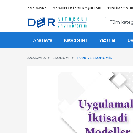
ANA SAYFA
GARANTI & İADE KOŞULLARI
TESLIMAT SÜR
Anasayfa
Kategoriler
Yazarlar
De
ANASAYFA
EKONOMI
TÜRKIYE EKONOMISI