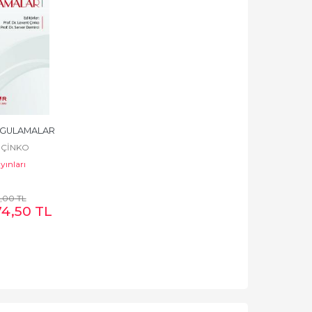
YGULAMALAR
 ÇİNKO
yınları
,00
TL
74
,50
TL