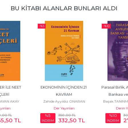
BU KITABI ALANLAR BUNLARI ALDI
-%
5
-%
10
ER İLE NEET 
EKONOMİNİN İÇİNDEN 21 
Parasal Birlik,
LERİ
KAVRAM
Bankası ve
AYAN AKAY
Zahide Ayyıldız ONARAN
Başak TANINM
Yansı
yınları
Der Yayınları
Derin Y
0
,00
TL
350
,00
TL
30
%5
%10
55
,50
TL
332
,50
TL
2
İNDİRİM
İNDİRİM