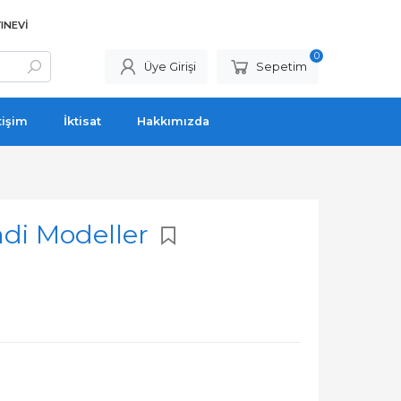
INEVI
0
Üye Girişi
Sepetim
tişim
İktisat
Hakkımızda
adi Modeller