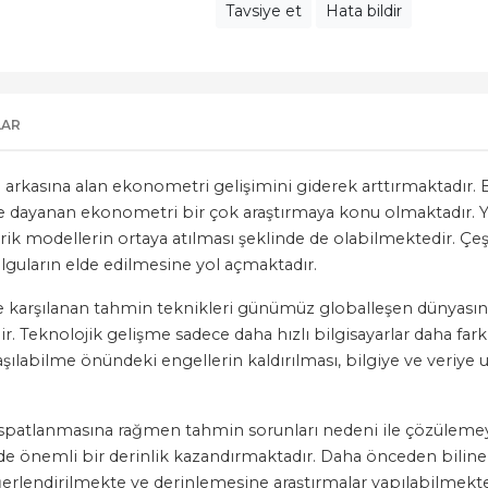
Tavsiye et
Hata bildir
LAR
rkasına alan ekonometri gelişimini giderek arttırmaktadır. Bir
e dayanan ekonometri bir çok araştırmaya konu olmaktadır. Yap
rik modellerin ortaya atılması şeklinde de olabilmektedir. Çeşit
bulguların elde edilmesine yol açmaktadır.
i ile karşılanan tahmin teknikleri günümüz globalleşen dünyası
r. Teknolojik gelişme sadece daha hızlı bilgisayarlar daha farklı
şılabilme önündeki engellerin kaldırılması, bilgiye ve veriye ul
k ispatlanmasına rağmen tahmin sorunları nedeni ile çözülem
e önemli bir derinlik kazandırmaktadır. Daha önceden bilinen
eğerlendirilmekte ve derinlemesine araştırmalar yapılabilmekt