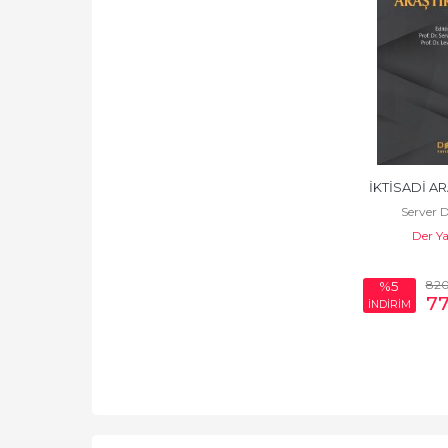
İKTİSADİ A
Server 
Der Ya
82
%5
7
İNDİRİM