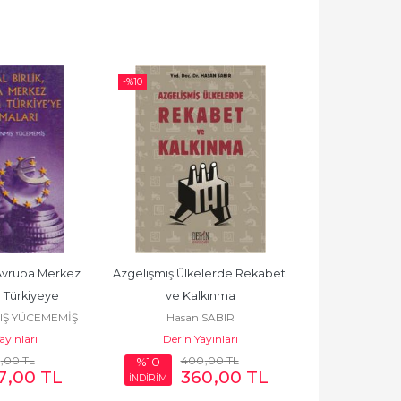
-%
10
-%
5
 Avrupa Merkez 
Azgelişmiş Ülkelerde Rekabet 
ASYA KRİ
Gülten
 Türkiyeye 
ve Kalkınma
Der Ya
IŞ YÜCEMEMİŞ
Hasan SABIR
maları
ayınları
Derin Yayınları
,00
TL
400
,00
TL
19
%10
%5
7
,00
TL
360
,00
TL
1
İNDİRİM
İNDİRİM