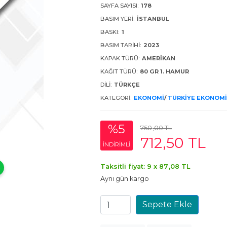
SAYFA SAYISI:
178
BASIM YERI:
İSTANBUL
BASKI:
1
BASIM TARIHI:
2023
KAPAK TÜRÜ:
AMERIKAN
KAĞIT TÜRÜ:
80 GR 1. HAMUR
DILI:
TÜRKÇE
KATEGORI:
EKONOMI
/
TÜRKIYE EKONOMI
%5
750
,00
TL
712
,50
TL
INDIRIMLI
Taksitli fiyat: 9 x
87
,08
TL
Aynı gün kargo
Sepete Ekle