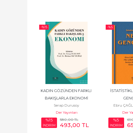
-%
15
-%
5
DEN FARKLI 
KADIN GÖZÜNDEN FARKLI 
İSTATİSTİKL
 EKONOMİ II
BAKIŞLARLA EKONOMİ
GENÇ
Durusoy
Serap Durusoy
Ebru ÇAĞL
yınları
Der Yayınları
Der Ya
0
,00
TL
580
,00
TL
69
%15
%5
17
,50
TL
493
,00
TL
6
İNDİRİM
İNDİRİM