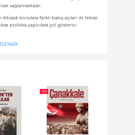
anak sağlamaktadır.
tisadi konulara farklı bakış açıları ile tekrar
se politika yapıcılara yol gösterici
3537469
-%
5
-%
5