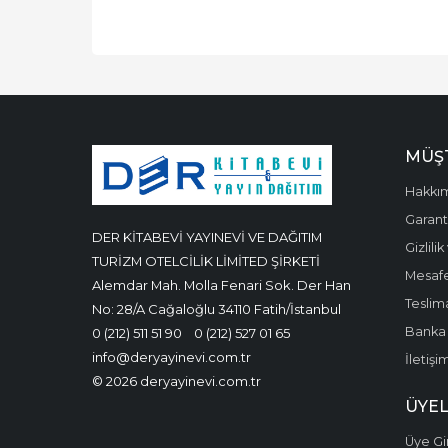
MÜŞT
Hakkı
Garanti
DER KİTABEVİ YAYINEVİ VE DAĞITIM
Gizlili
TURİZM OTELCİLİK LİMİTED ŞİRKETİ
Mesafe
Alemdar Mah. Molla Fenari Sok. Der Han
Teslima
No: 28/A Cağaloğlu 34110 Fatih/İstanbul
Banka 
0 (212) 511 51 90
0 (212) 527 01 65
info@deryayinevi.com.tr
İletişi
© 2026 deryayinevi.com.tr
ÜYEL
Üye Gir