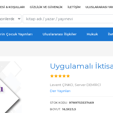
ESI & KOŞULLARI
GIZLILIK VE GÜVENLIK
İLETIŞIM
ULUSLARARASI YAY
rin Çocuk Yayınları
Uluslararası İlişkiler
Hukuk
İle
Uygulamalı İktis
Levent ÇİNKO,
Server DEMİRCİ
Der Yayınları
STOK KODU:
9789753537469
BOYUT:
16,5X23,5