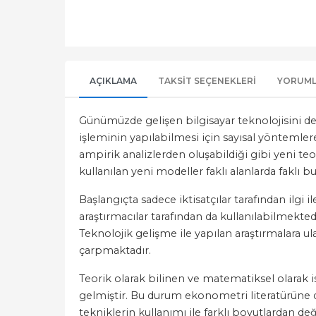
AÇIKLAMA
TAKSIT SEÇENEKLERI
YORUM
Günümüzde gelişen bilgisayar teknolojisini de a
işleminin yapılabilmesi için sayısal yöntemler
ampirik analizlerden oluşabildiği gibi yeni teo
kullanılan yeni modeller faklı alanlarda faklı 
Başlangıçta sadece iktisatçılar tarafından ilg
araştırmacılar tarafından da kullanılabilmektedi
Teknolojik gelişme ile yapılan araştırmalara ula
çarpmaktadır.
Teorik olarak bilinen ve matematiksel olara
gelmiştir. Bu durum ekonometri literatürüne d
tekniklerin kullanımı ile farklı boyutlardan d