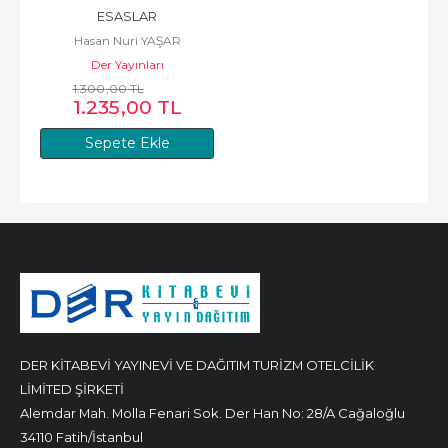
ESASLAR
Hasan Nuri YAŞAR
Der Yayınları
1.300
,00
TL
1.235
,00
TL
Sepete Ekle
DER KİTABEVİ YAYINEVİ VE DAĞITIM TURİZM OTELCİLİK
LİMİTED ŞİRKETİ
Alemdar Mah. Molla Fenari Sok. Der Han No: 28/A Cağaloğlu
34110 Fatih/İstanbul