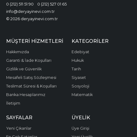
0 (212) 511 51 90
0 (212) 527 01 65
info@deryayinevi.com.tr
© 2026 deryayinevi.com.tr
MÜŞTERI HIZMETLERI
KATEGORILER
Hakkımızda
Edebiyat
Garanti & İade Koşulları
Hukuk
Gizlilik ve Güvenlik
Tarih
Mesafeli Satış Sözleşmesi
Siyaset
Teslimat Süresi & Koşulları
Sosyoloji
Banka Hesaplarımız
Matematik
İletişim
SAYFALAR
ÜYELIK
Yeni Çıkanlar
Üye Girişi
En Çok Satanlar
Yeni Üyelik