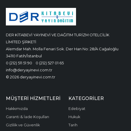
DER KİTABEVİ YAYINEVİ VE DAĞITIM TURİZM OTELCİLİK
LİMİTED ŞİRKETİ
Alemdar Mah. Molla Fenari Sok. Der Han No: 28/A Cağaloğlu
34110 Fatih/İstanbul
0 (212) 511 51 90
0 (212) 527 01 65
info@deryayinevi.com.tr
© 2026 deryayinevi.com.tr
MÜŞTERI HIZMETLERI
KATEGORILER
Hakkımızda
Edebiyat
Garanti & İade Koşulları
Hukuk
Gizlilik ve Güvenlik
Tarih