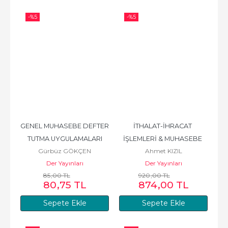
-%
5
-%
5
GENEL MUHASEBE DEFTER 
İTHALAT-İHRACAT 
TUTMA UYGULAMALARI
İŞLEMLERİ & MUHASEBE 
Gürbüz GÖKÇEN
Ahmet KIZIL
UYGULAMALARI EL KİTABI
Der Yayınları
Der Yayınları
85
,00
TL
920
,00
TL
80
,75
TL
874
,00
TL
Sepete Ekle
Sepete Ekle