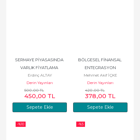
SERMAYE PİYASASINDA 
BÖLGESEL FİNANSAL 
VARLIK FİYATLAMA 
ENTEGRASYON
Erdinç ALTAY
Mehmet Akif İÇKE
TEORİLERİ
Derin Yayınları
Derin Yayınları
500
,00
TL
420
,00
TL
450
,00
TL
378
,00
TL
Sepete Ekle
Sepete Ekle
-%
10
-%
5