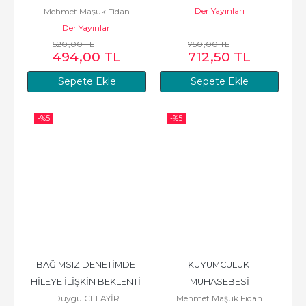
Der Yayınları
Mehmet Maşuk Fidan
Der Yayınları
520
,00
TL
750
,00
TL
494
,00
TL
712
,50
TL
Sepete Ekle
Sepete Ekle
-%
5
-%
5
BAĞIMSIZ DENETİMDE 
KUYUMCULUK 
HİLEYE İLİŞKİN BEKLENTİ 
MUHASEBESİ
Duygu CELAYİR
Mehmet Maşuk Fidan
FARKLILIKLARI