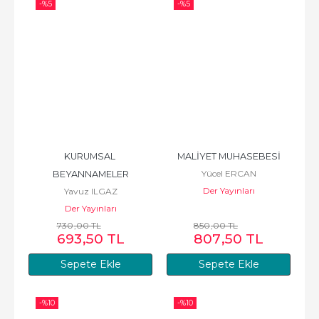
-%
5
-%
5
KURUMSAL 
MALİYET MUHASEBESİ
Yücel ERCAN
BEYANNAMELER
Der Yayınları
Yavuz ILGAZ
Der Yayınları
730
,00
TL
850
,00
TL
693
,50
TL
807
,50
TL
Sepete Ekle
Sepete Ekle
-%
10
-%
10