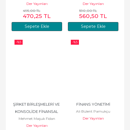
Der Yayınları
Der Yayınları
495
,00
TL
590
,00
TL
470
,25
TL
560
,50
TL
Sepete Ekle
Sepete Ekle
-%
5
-%
5
ŞİRKET BİRLEŞMELERİ VE 
FİNANS YÖNETİMİ
Ali Bülent Pamukçu
KONSOLİDE FİNANSAL 
Der Yayınları
Mehmet Maşuk Fidan
TABLOLAR
Der Yayınları