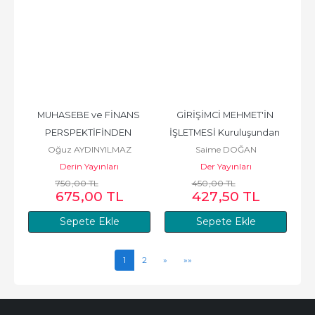
MUHASEBE ve FİNANS 
GİRİŞİMCİ MEHMET'İN 
PERSPEKTİFİNDEN 
İŞLETMESİ Kuruluşundan 
Oğuz AYDINYILMAZ
Saime DOĞAN
RENAULT - NİSSAN 
İtibaren Uygulamalı 
Derin Yayınları
Der Yayınları
BİRLEŞMESİ ile...
Muhasebe...
750
,00
TL
450
,00
TL
675
,00
TL
427
,50
TL
Sepete Ekle
Sepete Ekle
1
2
»
»»