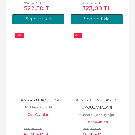
550
,00
TL
340
,00
TL
522
,50
TL
323
,00
TL
Sepete Ekle
Sepete Ekle
-%
5
-%
5
BANKA MUHASEBESİ
DÖNEM İÇİ MUHASEBE 
M. Hasan EKEN
UYGULAMALARI
Der Yayınları
Mustafa Çanakçıoğlu
Der Yayınları
550
,00
TL
750
,00
TL
522
,50
TL
712
,50
TL