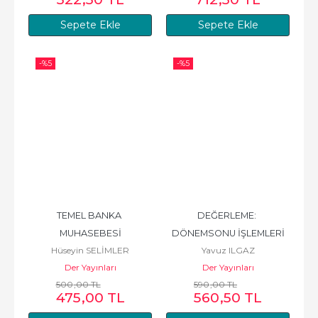
Sepete Ekle
Sepete Ekle
-%
5
-%
5
TEMEL BANKA 
DEĞERLEME: 
MUHASEBESİ
DÖNEMSONU İŞLEMLERİ
Hüseyin SELİMLER
Yavuz ILGAZ
Der Yayınları
Der Yayınları
500
,00
TL
590
,00
TL
475
,00
TL
560
,50
TL