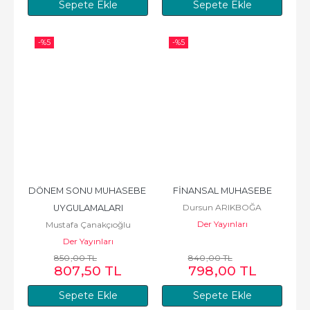
Sepete Ekle
Sepete Ekle
-%
5
-%
5
DÖNEM SONU MUHASEBE 
FİNANSAL MUHASEBE
Dursun ARIKBOĞA
UYGULAMALARI
Der Yayınları
Mustafa Çanakçıoğlu
Der Yayınları
850
,00
TL
840
,00
TL
807
,50
TL
798
,00
TL
Sepete Ekle
Sepete Ekle