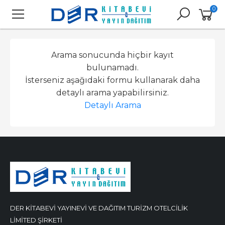
0
Arama sonucunda hiçbir kayıt
bulunamadı.
İsterseniz aşağıdaki formu kullanarak daha
detaylı arama yapabilirsiniz.
Detaylı Arama
DER KİTABEVİ YAYINEVİ VE DAĞITIM TURİZM OTELCİLİK
LİMİTED ŞİRKETİ