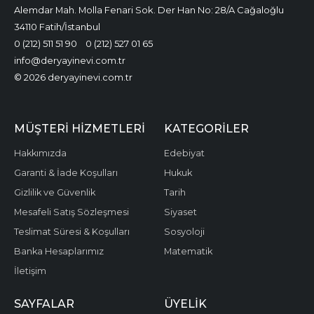
Alemdar Mah. Molla Fenari Sok. Der Han No: 28/A Cağaloğlu
34110 Fatih/İstanbul
0 (212) 511 51 90
0 (212) 527 01 65
info@deryayinevi.com.tr
© 2026 deryayinevi.com.tr
MÜŞTERI HIZMETLERI
KATEGORILER
Hakkımızda
Edebiyat
Garanti & İade Koşulları
Hukuk
Gizlilik ve Güvenlik
Tarih
Mesafeli Satış Sözleşmesi
Siyaset
Teslimat Süresi & Koşulları
Sosyoloji
Banka Hesaplarımız
Matematik
İletişim
SAYFALAR
ÜYELIK