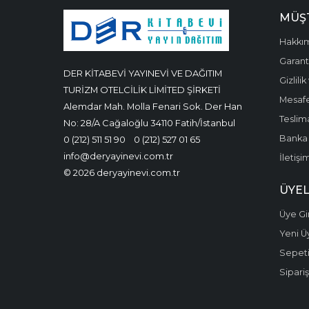
MÜŞT
Hakkı
Garanti
DER KİTABEVİ YAYINEVİ VE DAĞITIM
Gizlili
TURİZM OTELCİLİK LİMİTED ŞİRKETİ
Mesafe
Alemdar Mah. Molla Fenari Sok. Der Han
Teslima
No: 28/A Cağaloğlu 34110 Fatih/İstanbul
Banka 
0 (212) 511 51 90
0 (212) 527 01 65
info@deryayinevi.com.tr
İletişi
© 2026 deryayinevi.com.tr
ÜYEL
Üye Gir
Yeni Ü
Sepet
Sipariş