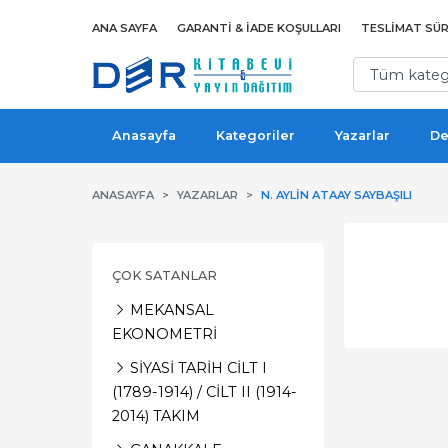
ANA SAYFA
GARANTI & İADE KOŞULLARI
TESLIMAT SÜR
Anasayfa
Kategoriler
Yazarlar
De
ANASAYFA
YAZARLAR
N. AYLIN ATAAY SAYBAŞILI
ÇOK SATANLAR
MEKANSAL
EKONOMETRİ
SİYASİ TARİH CİLT I
(1789-1914) / CİLT II (1914-
2014) TAKIM