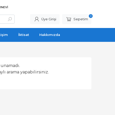
INEVI
0
Üye Girişi
Sepetim
tişim
İktisat
Hakkımızda
lunamadı.
lı arama yapabilirsiniz.