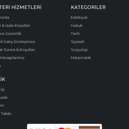
ERI HIZMETLERI
KATEGORILER
mızda
Edebiyat
 & İade Koşulları
Hukuk
k ve Güvenlik
Tarih
li Satış Sözleşmesi
Siyaset
t Süresi & Koşulları
Sosyoloji
Hesaplarımız
Matematik
m
IK
işi
yelik
im
 Takibi