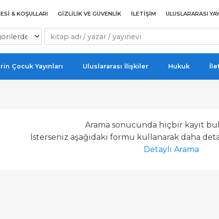
ESI & KOŞULLARI
GIZLILIK VE GÜVENLIK
İLETIŞIM
ULUSLARARASI YAY
rin Çocuk Yayınları
Uluslararası İlişkiler
Hukuk
İle
Arama sonucunda hiçbir kayıt bu
İsterseniz aşağıdaki formu kullanarak daha detay
Detaylı Arama