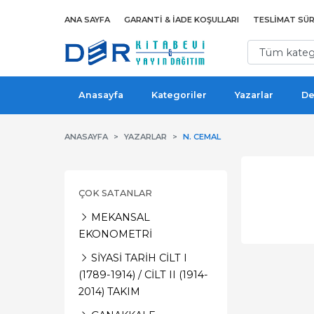
ANA SAYFA
GARANTI & İADE KOŞULLARI
TESLIMAT SÜR
Anasayfa
Kategoriler
Yazarlar
De
ANASAYFA
YAZARLAR
N. CEMAL
ÇOK SATANLAR
MEKANSAL
EKONOMETRİ
SİYASİ TARİH CİLT I
(1789-1914) / CİLT II (1914-
2014) TAKIM