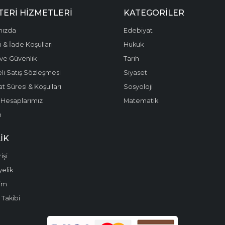
ERI HIZMETLERI
KATEGORILER
mızda
Edebiyat
 & İade Koşulları
Hukuk
k ve Güvenlik
Tarih
li Satış Sözleşmesi
Siyaset
t Süresi & Koşulları
Sosyoloji
Hesaplarımız
Matematik
m
IK
işi
yelik
im
 Takibi