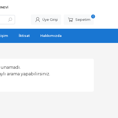
INEVI
0
Üye Girişi
Sepetim
tişim
İktisat
Hakkımızda
lunamadı.
lı arama yapabilirsiniz.