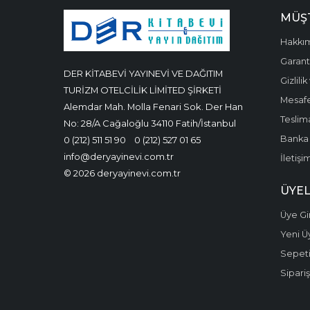
MÜŞT
Hakkı
Garanti
DER KİTABEVİ YAYINEVİ VE DAĞITIM
Gizlili
TURİZM OTELCİLİK LİMİTED ŞİRKETİ
Mesafe
Alemdar Mah. Molla Fenari Sok. Der Han
Teslima
No: 28/A Cağaloğlu 34110 Fatih/İstanbul
Banka 
0 (212) 511 51 90
0 (212) 527 01 65
info@deryayinevi.com.tr
İletişi
© 2026 deryayinevi.com.tr
ÜYEL
Üye Gir
Yeni Ü
Sepet
Sipariş