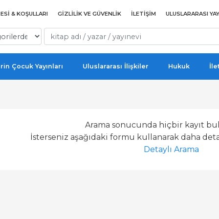
ESI & KOŞULLARI
GIZLILIK VE GÜVENLIK
İLETIŞIM
ULUSLARARASI YAY
rin Çocuk Yayınları
Uluslararası İlişkiler
Hukuk
İle
Arama sonucunda hiçbir kayıt bu
İsterseniz aşağıdaki formu kullanarak daha detay
Detaylı Arama