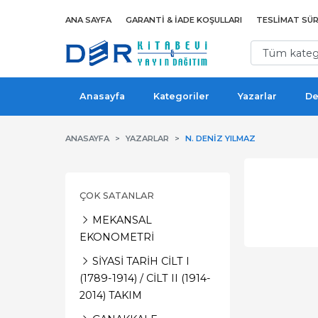
ANA SAYFA
GARANTI & İADE KOŞULLARI
TESLIMAT SÜR
Anasayfa
Kategoriler
Yazarlar
De
ANASAYFA
YAZARLAR
N. DENIZ YILMAZ
ÇOK SATANLAR
MEKANSAL
EKONOMETRİ
SİYASİ TARİH CİLT I
(1789-1914) / CİLT II (1914-
2014) TAKIM