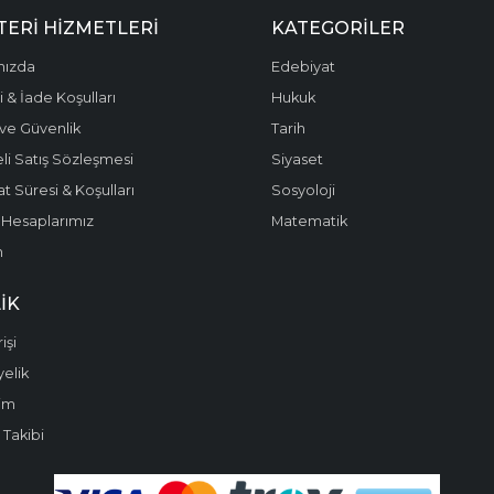
ERI HIZMETLERI
KATEGORILER
mızda
Edebiyat
 & İade Koşulları
Hukuk
k ve Güvenlik
Tarih
li Satış Sözleşmesi
Siyaset
t Süresi & Koşulları
Sosyoloji
Hesaplarımız
Matematik
m
IK
işi
yelik
im
 Takibi