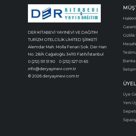
MÜŞT
Hakkı
Garanti
DER KİTABEVİ YAYINEVİ VE DAĞITIM
Gizlili
TURİZM OTELCİLİK LİMİTED ŞİRKETİ
Mesafe
Alemdar Mah. Molla Fenari Sok. Der Han
Teslima
No: 28/A Cağaloğlu 34110 Fatih/İstanbul
Banka 
0 (212) 511 51 90
0 (212) 527 01 65
info@deryayinevi.com.tr
İletişi
© 2026 deryayinevi.com.tr
ÜYEL
Üye Gir
Yeni Ü
Sepet
Sipariş