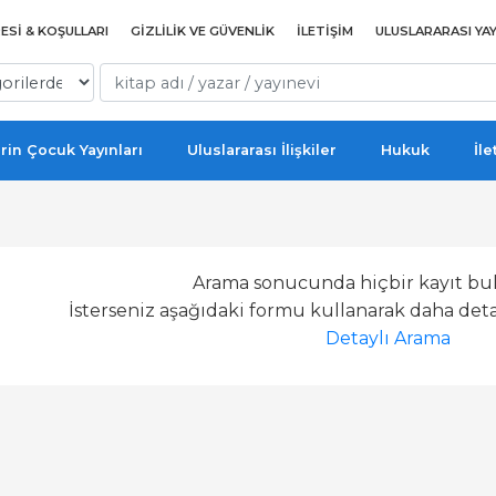
ESI & KOŞULLARI
GIZLILIK VE GÜVENLIK
İLETIŞIM
ULUSLARARASI YAY
rin Çocuk Yayınları
Uluslararası İlişkiler
Hukuk
İle
Arama sonucunda hiçbir kayıt bu
İsterseniz aşağıdaki formu kullanarak daha detay
Detaylı Arama