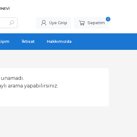
INEVI
0
Üye Girişi
Sepetim
tişim
İktisat
Hakkımızda
lunamadı.
lı arama yapabilirsiniz.