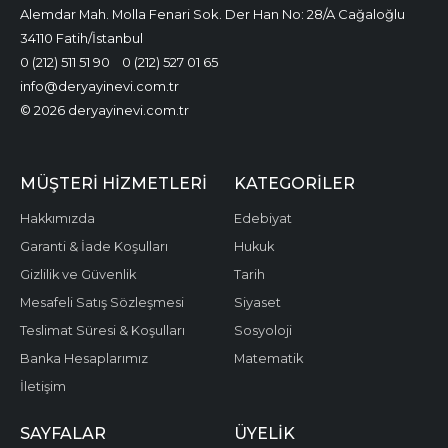
Alemdar Mah. Molla Fenari Sok. Der Han No: 28/A Cağaloğlu
34110 Fatih/İstanbul
0 (212) 511 51 90
0 (212) 527 01 65
info@deryayinevi.com.tr
© 2026 deryayinevi.com.tr
MÜŞTERI HIZMETLERI
KATEGORILER
Hakkımızda
Edebiyat
Garanti & İade Koşulları
Hukuk
Gizlilik ve Güvenlik
Tarih
Mesafeli Satış Sözleşmesi
Siyaset
Teslimat Süresi & Koşulları
Sosyoloji
Banka Hesaplarımız
Matematik
İletişim
SAYFALAR
ÜYELIK