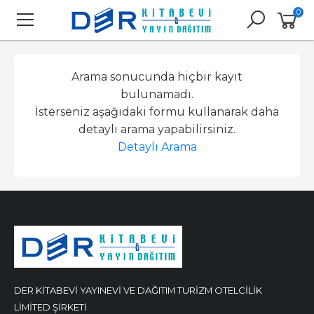
0
Arama sonucunda hiçbir kayıt
bulunamadı.
İsterseniz aşağıdaki formu kullanarak daha
detaylı arama yapabilirsiniz.
Detaylı Arama
DER KİTABEVİ YAYINEVİ VE DAĞITIM TURİZM OTELCİLİK
LİMİTED ŞİRKETİ