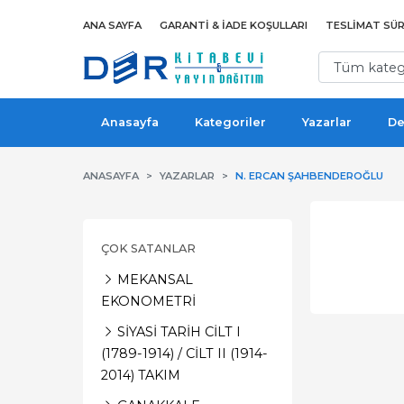
ANA SAYFA
GARANTI & İADE KOŞULLARI
TESLIMAT SÜR
Anasayfa
Kategoriler
Yazarlar
De
ANASAYFA
YAZARLAR
N. ERCAN ŞAHBENDEROĞLU
ÇOK SATANLAR
MEKANSAL
EKONOMETRİ
SİYASİ TARİH CİLT I
(1789-1914) / CİLT II (1914-
2014) TAKIM