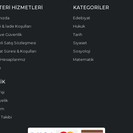
ERI HIZMETLERI
KATEGORILER
mızda
Edebiyat
 & İade Koşulları
Hukuk
k ve Güvenlik
Tarih
li Satış Sözleşmesi
Siyaset
t Süresi & Koşulları
Sosyoloji
Hesaplarımız
Matematik
m
IK
işi
yelik
im
 Takibi