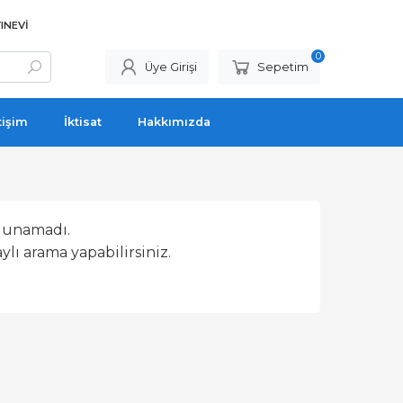
INEVI
0
Üye Girişi
Sepetim
tişim
İktisat
Hakkımızda
lunamadı.
lı arama yapabilirsiniz.