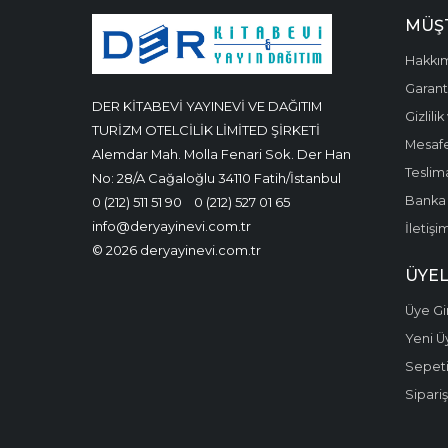
MÜŞT
Hakkı
Garanti
DER KİTABEVİ YAYINEVİ VE DAĞITIM
Gizlili
TURİZM OTELCİLİK LİMİTED ŞİRKETİ
Mesafe
Alemdar Mah. Molla Fenari Sok. Der Han
Teslima
No: 28/A Cağaloğlu 34110 Fatih/İstanbul
Banka 
0 (212) 511 51 90
0 (212) 527 01 65
info@deryayinevi.com.tr
İletişi
© 2026 deryayinevi.com.tr
ÜYEL
Üye Gir
Yeni Ü
Sepet
Sipariş