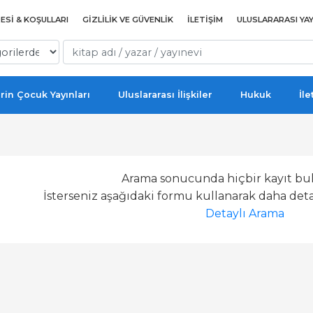
ESI & KOŞULLARI
GIZLILIK VE GÜVENLIK
İLETIŞIM
ULUSLARARASI YAY
rin Çocuk Yayınları
Uluslararası İlişkiler
Hukuk
İle
Arama sonucunda hiçbir kayıt bu
İsterseniz aşağıdaki formu kullanarak daha detay
Detaylı Arama