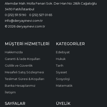
Alemdar Mah. Molla Fenari Sok. Der Han No: 28/A Cağaloğlu
34110 Fatih/İstanbul
0 (212) 511 51 90
0 (212) 527 01 65
info@deryayinevi.com.tr
© 2026 deryayinevi.com.tr
MÜŞTERI HIZMETLERI
KATEGORILER
Hakkımızda
Edebiyat
Garanti & İade Koşulları
Hukuk
Gizlilik ve Güvenlik
Tarih
Mesafeli Satış Sözleşmesi
Siyaset
Teslimat Süresi & Koşulları
Sosyoloji
Banka Hesaplarımız
Matematik
İletişim
SAYFALAR
ÜYELIK