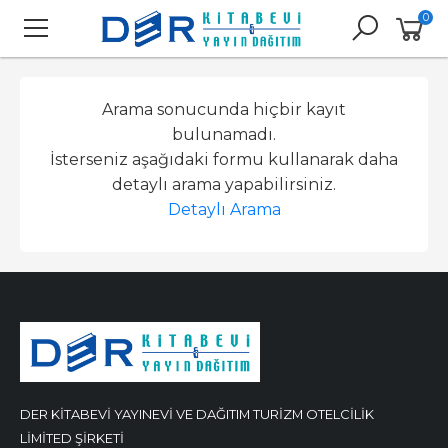
0
Arama sonucunda hiçbir kayıt
bulunamadı.
İsterseniz aşağıdaki formu kullanarak daha
detaylı arama yapabilirsiniz.
Detaylı Arama
DER KİTABEVİ YAYINEVİ VE DAĞITIM TURİZM OTELCİLİK
LİMİTED ŞİRKETİ