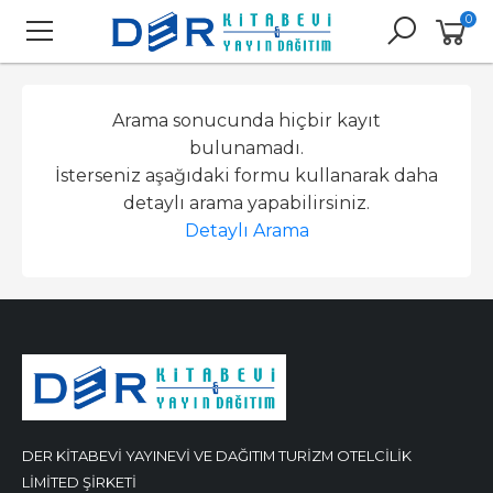
0
Arama sonucunda hiçbir kayıt
bulunamadı.
İsterseniz aşağıdaki formu kullanarak daha
detaylı arama yapabilirsiniz.
Detaylı Arama
DER KİTABEVİ YAYINEVİ VE DAĞITIM TURİZM OTELCİLİK
LİMİTED ŞİRKETİ