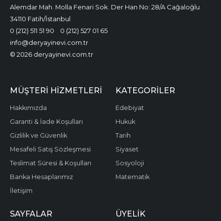
Alemdar Mah. Molla Fenari Sok. Der Han No: 28/A Cağaloğlu
34110 Fatih/İstanbul
0 (212) 511 51 90
0 (212) 527 01 65
info@deryayinevi.com.tr
© 2026 deryayinevi.com.tr
MÜŞTERI HIZMETLERI
KATEGORILER
Hakkımızda
Edebiyat
Garanti & İade Koşulları
Hukuk
Gizlilik ve Güvenlik
Tarih
Mesafeli Satış Sözleşmesi
Siyaset
Teslimat Süresi & Koşulları
Sosyoloji
Banka Hesaplarımız
Matematik
İletişim
SAYFALAR
ÜYELIK