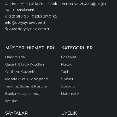
Alemdar Mah. Molla Fenari Sok. Der Han No: 28/A Cağaloğlu
34110 Fatih/İstanbul
0 (212) 511 51 90
0 (212) 527 01 65
info@deryayinevi.com.tr
© 2026 deryayinevi.com.tr
MÜŞTERI HIZMETLERI
KATEGORILER
Hakkımızda
Edebiyat
Garanti & İade Koşulları
Hukuk
Gizlilik ve Güvenlik
Tarih
Mesafeli Satış Sözleşmesi
Siyaset
Teslimat Süresi & Koşulları
Sosyoloji
Banka Hesaplarımız
Matematik
İletişim
SAYFALAR
ÜYELIK