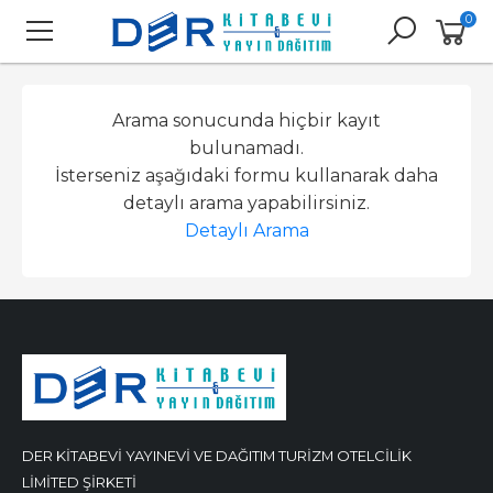
0
Arama sonucunda hiçbir kayıt
bulunamadı.
İsterseniz aşağıdaki formu kullanarak daha
detaylı arama yapabilirsiniz.
Detaylı Arama
DER KİTABEVİ YAYINEVİ VE DAĞITIM TURİZM OTELCİLİK
LİMİTED ŞİRKETİ