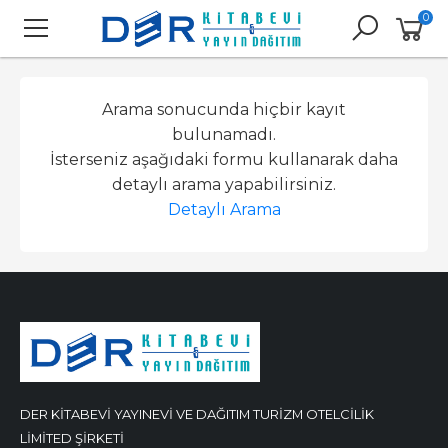
0
Arama sonucunda hiçbir kayıt
bulunamadı.
İsterseniz aşağıdaki formu kullanarak daha
detaylı arama yapabilirsiniz.
Detaylı Arama
DER KİTABEVİ YAYINEVİ VE DAĞITIM TURİZM OTELCİLİK
LİMİTED ŞİRKETİ