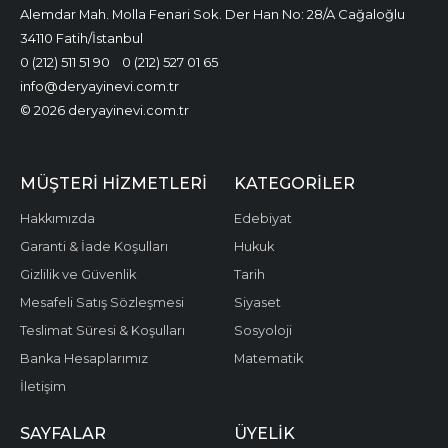
Alemdar Mah. Molla Fenari Sok. Der Han No: 28/A Cağaloğlu
34110 Fatih/İstanbul
0 (212) 511 51 90
0 (212) 527 01 65
info@deryayinevi.com.tr
© 2026 deryayinevi.com.tr
MÜŞTERI HIZMETLERI
KATEGORILER
Hakkımızda
Edebiyat
Garanti & İade Koşulları
Hukuk
Gizlilik ve Güvenlik
Tarih
Mesafeli Satış Sözleşmesi
Siyaset
Teslimat Süresi & Koşulları
Sosyoloji
Banka Hesaplarımız
Matematik
İletişim
SAYFALAR
ÜYELIK