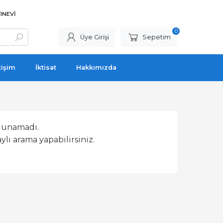
INEVI
0
Üye Girişi
Sepetim
tişim
İktisat
Hakkımızda
lunamadı.
lı arama yapabilirsiniz.