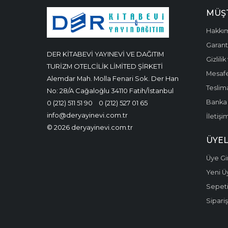
MÜŞT
Hakkı
Garanti
DER KİTABEVİ YAYINEVİ VE DAĞITIM
Gizlili
TURİZM OTELCİLİK LİMİTED ŞİRKETİ
Mesafe
Alemdar Mah. Molla Fenari Sok. Der Han
Teslima
No: 28/A Cağaloğlu 34110 Fatih/İstanbul
Banka 
0 (212) 511 51 90
0 (212) 527 01 65
info@deryayinevi.com.tr
İletişi
© 2026 deryayinevi.com.tr
ÜYEL
Üye Gir
Yeni Ü
Sepet
Sipariş