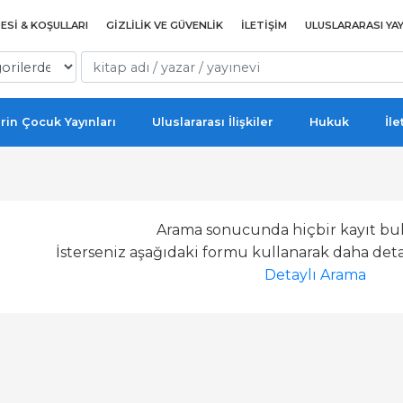
ESI & KOŞULLARI
GIZLILIK VE GÜVENLIK
İLETIŞIM
ULUSLARARASI YAY
rin Çocuk Yayınları
Uluslararası İlişkiler
Hukuk
İle
Arama sonucunda hiçbir kayıt bu
İsterseniz aşağıdaki formu kullanarak daha detay
Detaylı Arama