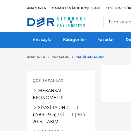
ANA SAYFA
GARANTI & İADE KOŞULLARI
TESLIMAT SÜR
Anasayfa
Kategoriler
Yazarlar
De
ANASAYFA
YAZARLAR
NAGIHAN ALPAY
ÇOK SATANLAR
MEKANSAL
EKONOMETRİ
SİYASİ TARİH CİLT I
(1789-1914) / CİLT II (1914-
2014) TAKIM