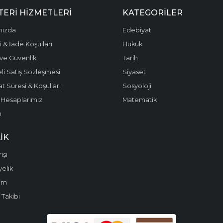
ERI HIZMETLERI
KATEGORILER
mızda
Edebiyat
 & İade Koşulları
Hukuk
k ve Güvenlik
Tarih
li Satış Sözleşmesi
Siyaset
t Süresi & Koşulları
Sosyoloji
Hesaplarımız
Matematik
m
IK
işi
yelik
im
 Takibi